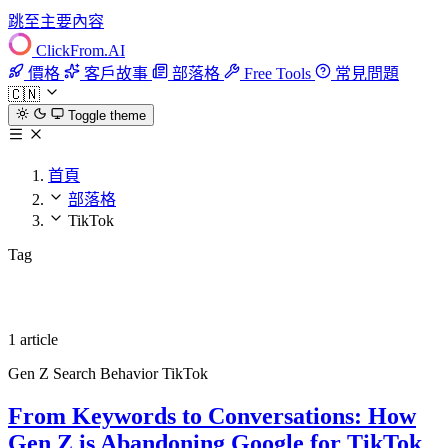
跳至主要內容
ClickFrom.
AI
價格
客戶故事
部落格
Free Tools
常見問題
🇨🇳
Toggle theme
首頁
部落格
TikTok
Tag
TikTok
1 article
Gen Z
Search Behavior
TikTok
From Keywords to Conversations: How
Gen Z is Abandoning Google for TikTok