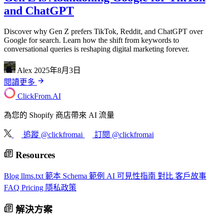
and ChatGPT
Discover why Gen Z prefers TikTok, Reddit, and ChatGPT over
Google for search. Learn how the shift from keywords to
conversational queries is reshaping digital marketing forever.
Alex
2025年8月3日
閱讀更多
ClickFrom.
AI
為您的 Shopify 商店帶來 AI 流量
追蹤 @clickfromai
訂閱 @clickfromai
Resources
Blog
llms.txt 範本
Schema 範例
AI 可見性指南
對比
客戶故事
FAQ
Pricing
隱私政策
解決方案