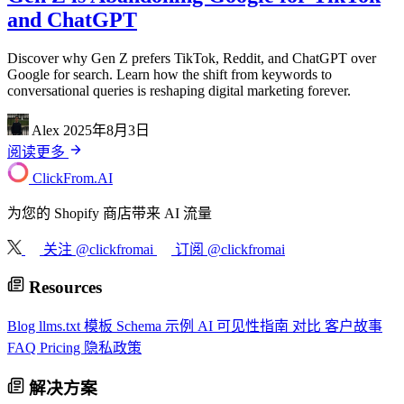
and ChatGPT
Discover why Gen Z prefers TikTok, Reddit, and ChatGPT over
Google for search. Learn how the shift from keywords to
conversational queries is reshaping digital marketing forever.
Alex
2025年8月3日
阅读更多
ClickFrom.
AI
为您的 Shopify 商店带来 AI 流量
关注 @clickfromai
订阅 @clickfromai
Resources
Blog
llms.txt 模板
Schema 示例
AI 可见性指南
对比
客户故事
FAQ
Pricing
隐私政策
解决方案