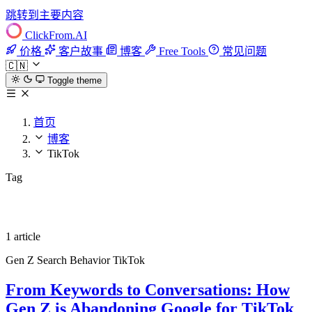
跳转到主要内容
ClickFrom.
AI
价格
客户故事
博客
Free Tools
常见问题
🇨🇳
Toggle theme
首页
博客
TikTok
Tag
TikTok
1 article
Gen Z
Search Behavior
TikTok
From Keywords to Conversations: How
Gen Z is Abandoning Google for TikTok