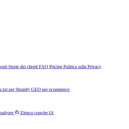
ronti
Storie dei clienti
FAQ
Pricing
Politica sulla Privacy
s.txt per Shopify
GEO per ecommerce
Analyzer
Elenco crawler IA