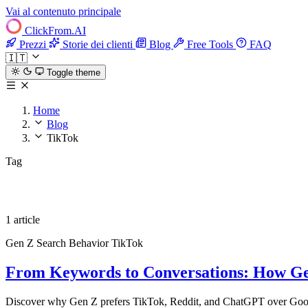
Vai al contenuto principale
ClickFrom.
AI
Prezzi
Storie dei clienti
Blog
Free Tools
FAQ
🇮🇹
Toggle theme
Home
Blog
TikTok
Tag
TikTok
1 article
Gen Z
Search Behavior
TikTok
From Keywords to Conversations: How Ge
Discover why Gen Z prefers TikTok, Reddit, and ChatGPT over Google 