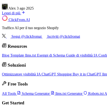
Alex
3 ago 2025
Leggi di più
ClickFrom.
AI
Traffico AI per il tuo negozio Shopify
Segui @clickfromai
Iscriviti @clickfromai
Resources
Blog
Template llms.txt
Esempi di Schema
Guide di visibilità IA
Conf
Soluzioni
Ottimizzatore visibilità IA
ChatGPT Shopping
Buy it in ChatGPT
llm
Free Tools
All Tools
Schema Generator
llms.txt Generator
Robots.txt 
Get Started