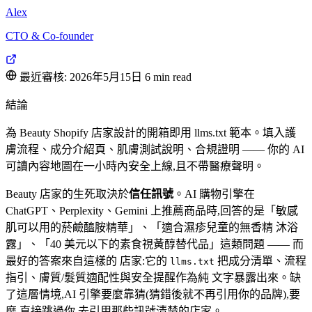
Alex
CTO & Co-founder
最近審核: 2026年5月15日
6 min read
結論
為 Beauty Shopify 店家設計的開箱即用 llms.txt 範本。填入護
膚流程、成分介紹頁、肌膚測試說明、合規證明 —— 你的 AI
可讀內容地圖在一小時內安全上線,且不帶醫療聲明。
Beauty 店家的生死取決於
信任訊號
。AI 購物引擎在
ChatGPT、Perplexity、Gemini 上推薦商品時,回答的是「敏感
肌可以用的菸鹼醯胺精華」、「適合濕疹兒童的無香精 沐浴
露」、「40 美元以下的素食視黃醇替代品」這類問題 —— 而
最好的答案來自這樣的 店家:它的
把成分清單、流程
llms.txt
指引、膚質/髮質適配性與安全提醒作為純 文字暴露出來。缺
了這層情境,AI 引擎要麼靠猜(猜錯後就不再引用你的品牌),要
麼 直接跳過你,去引用那些訊號清楚的店家。