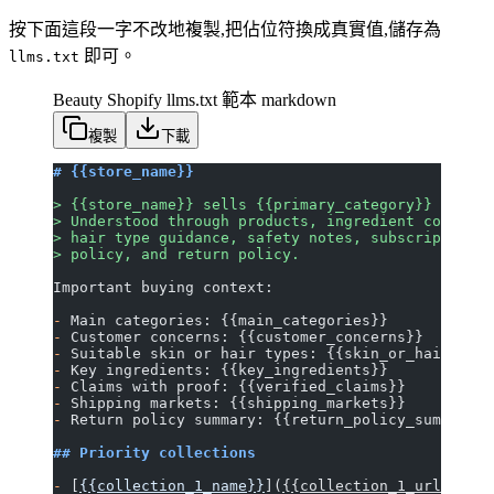
按下面這段一字不改地複製,把佔位符換成真實值,儲存為
即可。
llms.txt
Beauty Shopify llms.txt 範本
markdown
複製
下載
# {{store_name}}
> {{store_name}} sells {{primary_category}} for {{
> Understood through products, ingredient context,
> hair type guidance, safety notes, subscriptions 
> policy, and return policy.
Important buying context:
-
 Main categories: {{main_categories}}
-
 Customer concerns: {{customer_concerns}}
-
 Suitable skin or hair types: {{skin_or_hair_type
-
 Key ingredients: {{key_ingredients}}
-
 Claims with proof: {{verified_claims}}
-
 Shipping markets: {{shipping_markets}}
-
 Return policy summary: {{return_policy_summary}}
## Priority collections
-
 [
{{collection_1_name}}
](
{{collection_1_url}}
): {