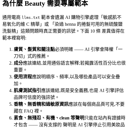
為什麼 Beauty 需要專屬範本
通用電商
範本會遺漏 AI 購物引擎處理「敏感肌不
llms.txt
易氧化的維 C 精華」或 「染過 henna 的捲髮可用的無硫酸鹽
洗髮精」這類問題時真正需要的訊號。下面 10 條 差異值得在
範本裡寫明:
膚質、髮質和關注點
必須明確 —— AI 引擎會降權「一
刀切」式的推薦。
成分
應該連結,並用通俗語言解釋;若揭露活性百分比也很
重要。
使用流程
應說明順序、頻率,以及哪些產品可以安全疊
加。
肌膚測試指引
應該連結,既是安全義務,也是 AI 引擎評估
品牌可信度的強訊號。
香精、無香精和過敏原資訊
應該在每個商品頁可見,不要
藏在 FAQ 裡。
素食、無殘忍、有機、clean 等聲明
只能在站內有證據時
才包含 —— 沒有支撐的 聲明是 AI 引擎停止引用美妝品