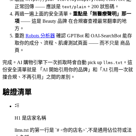
正常回傳 —— 應該是
+ 200 狀態碼。
text/plain
再過一遍上面的安全清單。
重點是「無醫療聲明」那一
項
—— 這是 Beauty 品牌 在合規審查裡最常翻車的地
方。
重跑
Robots 分析器
確認 GPTBot 和 OAI-SearchBot 能存
取你的成分、流程、肌膚測試頁面 —— 而不只是 商品
頁。
完成。AI 購物引擎下一次抓取時會自動 pick up
。這
llms.txt
份安全清單就是 「AI 開始引用你的品牌」和「AI 引用一次就
撞合規、不再引用」之間的差別。
驗證清單
H1 是店家名稱
llms.txt 的第一行是 `# <你的店名>`,不是通用佔位符或法