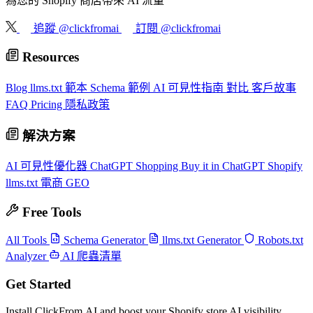
為您的 Shopify 商店帶來 AI 流量
追蹤 @clickfromai
訂閱 @clickfromai
Resources
Blog
llms.txt 範本
Schema 範例
AI 可見性指南
對比
客戶故事
FAQ
Pricing
隱私政策
解決方案
AI 可見性優化器
ChatGPT Shopping
Buy it in ChatGPT
Shopify
llms.txt
電商 GEO
Free Tools
All Tools
Schema Generator
llms.txt Generator
Robots.txt
Analyzer
AI 爬蟲清單
Get Started
Install ClickFrom.AI and boost your Shopify store AI visibility