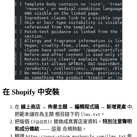
[ ] Template body contains no 'cure', 'treat', 'he
    'reverse', or medical-condition language unles
    AND visible on the linked page.
[ ] Ingredient claims link to a visible ingredient
[ ] Skin or hair type suitability is visible on ev
    referenced from the template.
[ ] Patch-test guidance is linked from the 'Ingred
    section.
[ ] Allergy and fragrance information is linked an
[ ] Vegan, cruelty-free, clean, organic, or dermat
    claims have proof under '/pages/certifications
[ ] Before-and-after content is used only if visib
[ ] Return policy clearly explains hygiene limits 
[ ] robots.txt allows GPTBot, OAI-SearchBot, ChatG
    /products/, /collections/, /pages/, /blogs/.
[ ] No medical condition (eczema, psoriasis, acne,
    as something the product 'treats' or 'cures'.
在 Shopify 中安裝
在
線上商店 → 佈景主題 → 編輯程式碼 → 新增資產
中,
把範本儲存為主題 根目錄下的
。
llms.txt
把每個
替換成真實店家資料。
特別注意聲明
{{佔位符}}
和成分連結
—— 這是 合規熱點。
驗證
能
https://your-store.myshopify.com/llms.txt