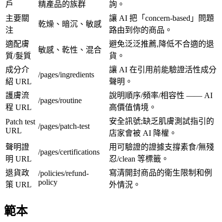
戶
精產品的族群
詢。
主要關
讓 AI 把「concern-based」問題
乾燥、暗沉、敏感
注
路由到你的商品。
適配膚
避免泛泛推薦,降低不合適的退
敏感、乾性、混合
質/髮質
貨。
成分介
讓 AI 在引用前能驗證活性成分
/pages/ingredients
紹 URL
聲明。
護膚流
說明順序/頻率/相容性 —— AI
/pages/routine
程 URL
高價值情境。
安全訊號;缺乏肌膚測試指引的
Patch test
/pages/patch-test
URL
店家會被 AI 降權。
聲明證
用可驗證的證據支撐素食/無殘
/pages/certifications
明 URL
忍/clean 等標籤。
退貨政
寫清開封商品的衛生限制和例
/policies/refund-
policy
策 URL
外情況。
範本