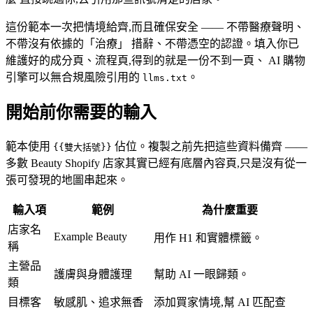
這份範本一次把情境給齊,而且確保安全 —— 不帶醫療聲明、
不帶沒有依據的「治療」 措辭、不帶憑空的認證。填入你已
維護好的成分頁、流程頁,得到的就是一份不到一頁、 AI 購物
引擎可以無合規風險引用的
。
llms.txt
開始前你需要的輸入
範本使用
佔位。複製之前先把這些資料備齊 ——
{{雙大括號}}
多數 Beauty Shopify 店家其實已經有底層內容頁,只是沒有從一
張可發現的地圖串起來。
輸入項
範例
為什麼重要
店家名
Example Beauty
用作 H1 和實體標籤。
稱
主營品
護膚與身體護理
幫助 AI 一眼歸類。
類
目標客
敏感肌、追求無香
添加買家情境,幫 AI 匹配查