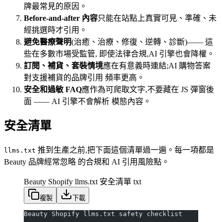
牌最常見的原因。
Before-and-after 內容
只能在站點上真實可見、準確、未
經挑選時才引用。
避免醫療聲明
(治癒、治療、修復、逆轉、診斷)—— 這
些在多數市場受監管, 即使法律合規,AI 引擎也會降權。
訂閱、補貨、套裝情境
應在有意義時連結;AI 購物答案
對支援補貨的品牌引用 頻率更高。
安全和過敏 FAQ
應作為可爬取文字,不要藏在 JS 彈窗後
面 —— AI 引擎不會解析 模態內容。
安全清單
推到生產之前,把下面這個清單過一遍。每一項都是
llms.txt
Beauty 品牌經常忽略 的合規和 AI 引用風險點。
Beauty Shopify llms.txt 安全清單
txt
複製
下載
Beauty Shopify llms.txt safety checklist