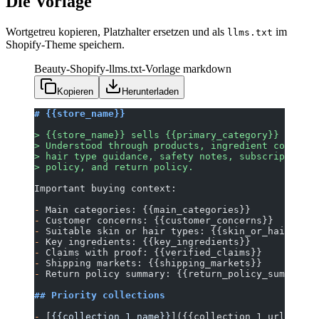
Die Vorlage
Wortgetreu kopieren, Platzhalter ersetzen und als
im
llms.txt
Shopify-Theme speichern.
Beauty-Shopify-llms.txt-Vorlage
markdown
Kopieren
Herunterladen
# {{store_name}}
> {{store_name}} sells {{primary_category}} for {{
> Understood through products, ingredient context,
> hair type guidance, safety notes, subscriptions 
> policy, and return policy.
Important buying context:
-
 Main categories: {{main_categories}}
-
 Customer concerns: {{customer_concerns}}
-
 Suitable skin or hair types: {{skin_or_hair_type
-
 Key ingredients: {{key_ingredients}}
-
 Claims with proof: {{verified_claims}}
-
 Shipping markets: {{shipping_markets}}
-
 Return policy summary: {{return_policy_summary}}
## Priority collections
-
 [
{{collection_1_name}}
](
{{collection_1_url}}
): {