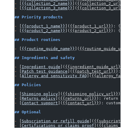
-
 [
{{collection_2_name}}
](
{{collection_2_url}}
): {
-
 [
{{collection_3_name}}
](
{{collection_3_url}}
): {
## Priority products
-
 [
{{product_1_name}}
](
{{product_1_url}}
): {{produ
-
 [
{{product_2_name}}
](
{{product_2_url}}
): {{produ
## Product routines
-
 [
{{routine_guide_name}}
](
{{routine_guide_url}}
):
## Ingredients and safety
-
 [
Ingredient guide
](
{{ingredient_guide_url}}
): ke
-
 [
Patch test guidance
](
{{patch_test_url}}
): how c
-
 [
Allergy and sensitivity FAQ
](
{{allergy_faq_url}
## Policies
-
 [
Shipping policy
](
{{shipping_policy_url}}
): deli
-
 [
Returns policy
](
{{returns_url}}
): return window
-
 [
Contact support
](
{{contact_url}}
): customer sup
## Optional
-
 [
Subscription or refill guide
](
{{subscription_ur
-
 [
Certifications or claims proof
](
{{claims_proof_