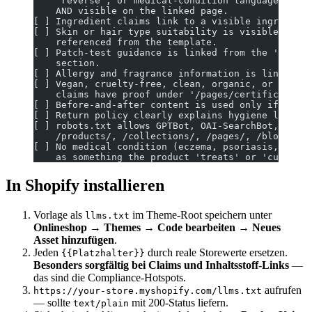
    'reverse', or medical-condition language unles
    AND visible on the linked page.
[ ] Ingredient claims link to a visible ingredient
[ ] Skin or hair type suitability is visible on ev
    referenced from the template.
[ ] Patch-test guidance is linked from the 'Ingred
    section.
[ ] Allergy and fragrance information is linked an
[ ] Vegan, cruelty-free, clean, organic, or dermat
    claims have proof under '/pages/certifications
[ ] Before-and-after content is used only if visib
[ ] Return policy clearly explains hygiene limits 
[ ] robots.txt allows GPTBot, OAI-SearchBot, ChatG
    /products/, /collections/, /pages/, /blogs/.
[ ] No medical condition (eczema, psoriasis, acne,
    as something the product 'treats' or 'cures'.
In Shopify installieren
Vorlage als
im Theme-Root speichern unter
llms.txt
Onlineshop → Themes → Code bearbeiten → Neues
Asset hinzufügen
.
Jeden
durch reale Storewerte ersetzen.
{{Platzhalter}}
Besonders sorgfältig bei Claims und Inhaltsstoff-Links
—
das sind die Compliance-Hotspots.
aufrufen
https://your-store.myshopify.com/llms.txt
— sollte
mit 200-Status liefern.
text/plain