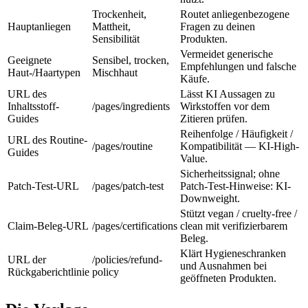
Trockenheit,
Routet anliegenbezogene
Hauptanliegen
Mattheit,
Fragen zu deinen
Sensibilität
Produkten.
Vermeidet generische
Geeignete
Sensibel, trocken,
Empfehlungen und falsche
Haut-/Haartypen
Mischhaut
Käufe.
URL des
Lässt KI Aussagen zu
Inhaltsstoff-
/pages/ingredients
Wirkstoffen vor dem
Guides
Zitieren prüfen.
Reihenfolge / Häufigkeit /
URL des Routine-
/pages/routine
Kompatibilität — KI-High-
Guides
Value.
Sicherheitssignal; ohne
Patch-Test-URL
/pages/patch-test
Patch-Test-Hinweise: KI-
Downweight.
Stützt vegan / cruelty-free /
Claim-Beleg-URL
/pages/certifications
clean mit verifizierbarem
Beleg.
Klärt Hygieneschranken
URL der
/policies/refund-
und Ausnahmen bei
Rückgaberichtlinie
policy
geöffneten Produkten.