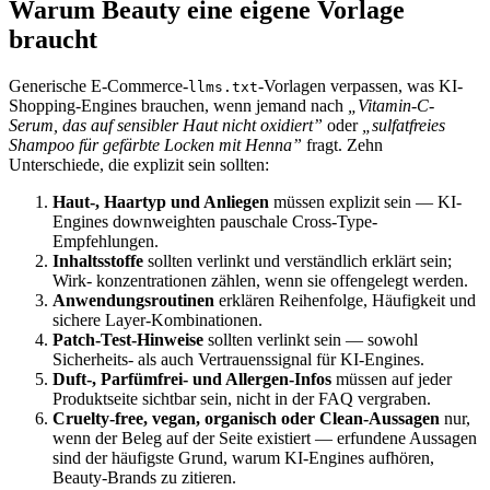
Warum Beauty eine eigene Vorlage
braucht
Generische E-Commerce-
-Vorlagen verpassen, was KI-
llms.txt
Shopping-Engines brauchen, wenn jemand nach
„Vitamin-C-
Serum, das auf sensibler Haut nicht oxidiert”
oder
„sulfatfreies
Shampoo für gefärbte Locken mit Henna”
fragt. Zehn
Unterschiede, die explizit sein sollten:
Haut-, Haartyp und Anliegen
müssen explizit sein — KI-
Engines downweighten pauschale Cross-Type-
Empfehlungen.
Inhaltsstoffe
sollten verlinkt und verständlich erklärt sein;
Wirk- konzentrationen zählen, wenn sie offengelegt werden.
Anwendungsroutinen
erklären Reihenfolge, Häufigkeit und
sichere Layer-Kombinationen.
Patch-Test-Hinweise
sollten verlinkt sein — sowohl
Sicherheits- als auch Vertrauenssignal für KI-Engines.
Duft-, Parfümfrei- und Allergen-Infos
müssen auf jeder
Produktseite sichtbar sein, nicht in der FAQ vergraben.
Cruelty-free, vegan, organisch oder Clean-Aussagen
nur,
wenn der Beleg auf der Seite existiert — erfundene Aussagen
sind der häufigste Grund, warum KI-Engines aufhören,
Beauty-Brands zu zitieren.