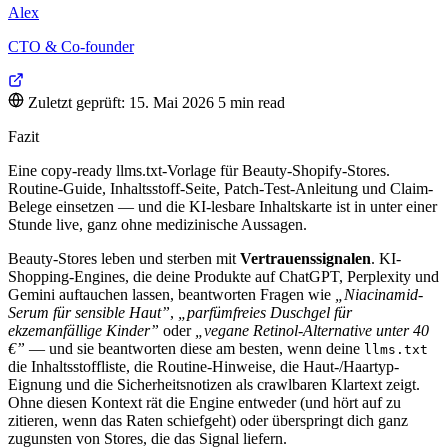
Alex
CTO & Co-founder
Zuletzt geprüft: 15. Mai 2026
5 min read
Fazit
Eine copy-ready llms.txt-Vorlage für Beauty-Shopify-Stores.
Routine-Guide, Inhaltsstoff-Seite, Patch-Test-Anleitung und Claim-
Belege einsetzen — und die KI-lesbare Inhaltskarte ist in unter einer
Stunde live, ganz ohne medizinische Aussagen.
Beauty-Stores leben und sterben mit
Vertrauenssignalen
. KI-
Shopping-Engines, die deine Produkte auf ChatGPT, Perplexity und
Gemini auftauchen lassen, beantworten Fragen wie
„Niacinamid-
Serum für sensible Haut”
,
„parfümfreies Duschgel für
ekzemanfällige Kinder”
oder
„vegane Retinol-Alternative unter 40
€”
— und sie beantworten diese am besten, wenn deine
llms.txt
die Inhaltsstoffliste, die Routine-Hinweise, die Haut-/Haartyp-
Eignung und die Sicherheitsnotizen als crawlbaren Klartext zeigt.
Ohne diesen Kontext rät die Engine entweder (und hört auf zu
zitieren, wenn das Raten schiefgeht) oder überspringt dich ganz
zugunsten von Stores, die das Signal liefern.