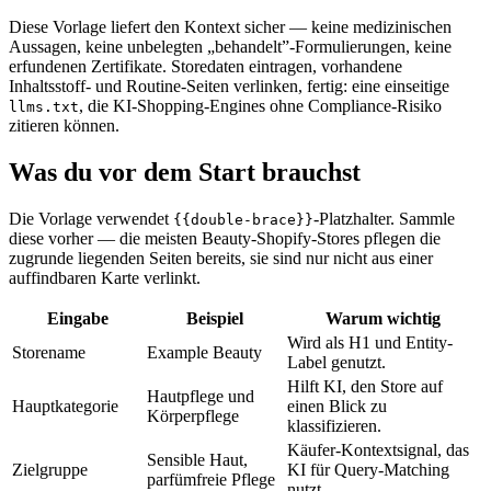
Diese Vorlage liefert den Kontext sicher — keine medizinischen
Aussagen, keine unbelegten „behandelt”-Formulierungen, keine
erfundenen Zertifikate. Storedaten eintragen, vorhandene
Inhaltsstoff- und Routine-Seiten verlinken, fertig: eine einseitige
, die KI-Shopping-Engines ohne Compliance-Risiko
llms.txt
zitieren können.
Was du vor dem Start brauchst
Die Vorlage verwendet
-Platzhalter. Sammle
{{double-brace}}
diese vorher — die meisten Beauty-Shopify-Stores pflegen die
zugrunde liegenden Seiten bereits, sie sind nur nicht aus einer
auffindbaren Karte verlinkt.
Eingabe
Beispiel
Warum wichtig
Wird als H1 und Entity-
Storename
Example Beauty
Label genutzt.
Hilft KI, den Store auf
Hautpflege und
Hauptkategorie
einen Blick zu
Körperpflege
klassifizieren.
Käufer-Kontextsignal, das
Sensible Haut,
Zielgruppe
KI für Query-Matching
parfümfreie Pflege
nutzt.