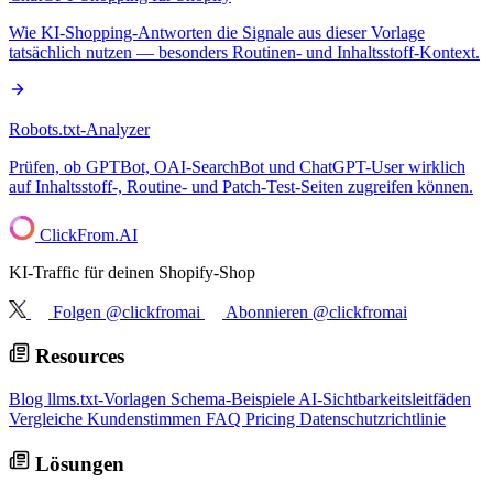
Wie KI-Shopping-Antworten die Signale aus dieser Vorlage
tatsächlich nutzen — besonders Routinen- und Inhaltsstoff-Kontext.
Robots.txt-Analyzer
Prüfen, ob GPTBot, OAI-SearchBot und ChatGPT-User wirklich
auf Inhaltsstoff-, Routine- und Patch-Test-Seiten zugreifen können.
ClickFrom.
AI
KI-Traffic für deinen Shopify-Shop
Folgen @clickfromai
Abonnieren @clickfromai
Resources
Blog
llms.txt-Vorlagen
Schema-Beispiele
AI-Sichtbarkeitsleitfäden
Vergleiche
Kundenstimmen
FAQ
Pricing
Datenschutzrichtlinie
Lösungen