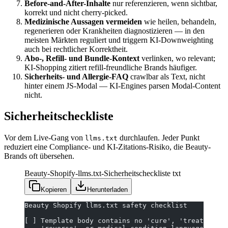
Before-and-After-Inhalte
nur referenzieren, wenn sichtbar,
korrekt und nicht cherry-picked.
Medizinische Aussagen vermeiden
wie heilen, behandeln,
regenerieren oder Krankheiten diagnostizieren — in den
meisten Märkten reguliert und triggern KI-Downweighting
auch bei rechtlicher Korrektheit.
Abo-, Refill- und Bundle-Kontext
verlinken, wo relevant;
KI-Shopping zitiert refill-freundliche Brands häufiger.
Sicherheits- und Allergie-FAQ
crawlbar als Text, nicht
hinter einem JS-Modal — KI-Engines parsen Modal-Content
nicht.
Sicherheitscheckliste
Vor dem Live-Gang von
durchlaufen. Jeder Punkt
llms.txt
reduziert eine Compliance- und KI-Zitations-Risiko, die Beauty-
Brands oft übersehen.
Beauty-Shopify-llms.txt-Sicherheitscheckliste
txt
Kopieren
Herunterladen
Beauty Shopify llms.txt safety checklist
[ ] Template body contains no 'cure', 'treat', 'he