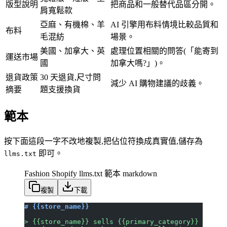
版型說明
把商品和一般替代品區分開。
肩寬鬆款
亞麻、有機棉、羊
AI 引擎用布料情境比較品質和
布料
毛混紡
場景。
美國、加拿大、英
處理位置相關的問答(「能寄到
運送市場
國
加拿大嗎?」)。
退貨政策
30 天退貨,尺寸問
減少 AI 購物建議的歧義。
摘要
題支援換貨
範本
按下面這段一字不改地複製,把佔位符換成真實值,儲存為
即可。
llms.txt
Fashion Shopify llms.txt 範本
markdown
複製
下載
# {{store_name}}
> {{store_name}} sells {{primary_category}} for {{