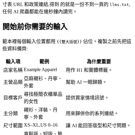
寸表 URL 和政策連結,得到 的就是一份不到一頁的
,
llms.txt
任何 AI 爬蟲都能在幾秒鐘內讀完。
開始前你需要的輸入
範本裡每個輸入位置都用
佔位。複製之前先把這
{{雙大括號}}
些資料備齊:
輸入項
範例
為什麼重要
Example Apparel
店家名稱
用作 H1 和實體標籤。
亞麻襯衫、丹寧、
主營品類
幫助 AI 一眼歸類。
外套
尋找極簡衣櫃單品
目標客戶
提供買家情境訊號。
的女性
襯衫、洋裝、丹
主分類
用來歸併你的系列連結。
寧、外套
XS–XL,US 0–16
尺寸範圍
讓 AI 能回答版型和尺寸問題。
寬鬆版、短版、墊