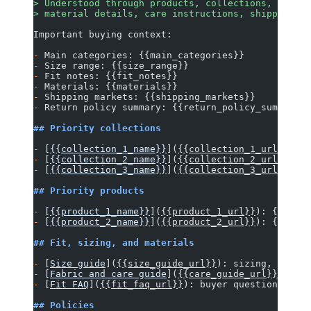
> Understood through products, collections, size a
> material details, care instructions, shipping po
Important buying context:
-
 Main categories: {{main_categories}}
-
 Size range: {{size_range}}
-
 Fit notes: {{fit_notes}}
-
 Materials: {{materials}}
-
 Shipping markets: {{shipping_markets}}
-
 Return policy summary: {{return_policy_summary}}
## Priority collections
-
 [
{{collection_1_name}}
](
{{collection_1_url}}
): {
-
 [
{{collection_2_name}}
](
{{collection_2_url}}
): {
-
 [
{{collection_3_name}}
](
{{collection_3_url}}
): {
## Priority products
-
 [
{{product_1_name}}
](
{{product_1_url}}
): {{produ
-
 [
{{product_2_name}}
](
{{product_2_url}}
): {{produ
## Fit, sizing, and materials
-
 [
Size guide
](
{{size_guide_url}}
): sizing, measur
-
 [
Fabric and care guide
](
{{care_guide_url}}
): mat
-
 [
Fit FAQ
](
{{fit_faq_url}}
): buyer questions abou
## Policies