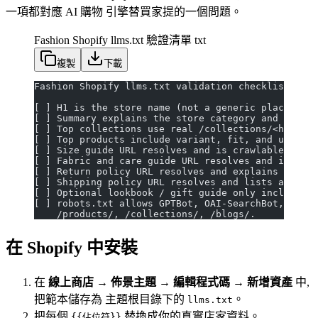
一項都對應 AI 購物 引擎替買家提的一個問題。
Fashion Shopify llms.txt 驗證清單
txt
複製
下載
Fashion Shopify llms.txt validation checklist
[ ] H1 is the store name (not a generic placeholde
[ ] Summary explains the store category and buyer 
[ ] Top collections use real /collections/<handle>
[ ] Top products include variant, fit, and use-cas
[ ] Size guide URL resolves and is crawlable.
[ ] Fabric and care guide URL resolves and is craw
[ ] Return policy URL resolves and explains sizing
[ ] Shipping policy URL resolves and lists actual 
[ ] Optional lookbook / gift guide only included i
[ ] robots.txt allows GPTBot, OAI-SearchBot, ChatG
    /products/, /collections/, /blogs/.
在 Shopify 中安裝
在
線上商店 → 佈景主題 → 編輯程式碼 → 新增資產
中,
把範本儲存為 主題根目錄下的
。
llms.txt
把每個
替換成你的真實店家資料。
{{佔位符}}