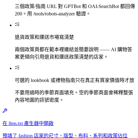
三個政策/指南 URL 對 GPTBot 和 OAI-SearchBot 都回傳
200。用 /tools/robots-analyzer 驗證。
退貨政策和運送市場寫清楚
兩個政策頁都在範本裡連結並簡要說明 —— AI 購物答
案更傾向引用退貨和運送政策清楚的店家。
可選的 lookbook 或禮物指南只在真正有買家價值時才放
不要用過時的季節頁面填充。空的季節頁面會稀釋整張
內容地圖的訊號密度。
在 llms.txt 產生器中開啟
預填了 fashion 店家的尺寸、版型、布料、系列和政策佔位