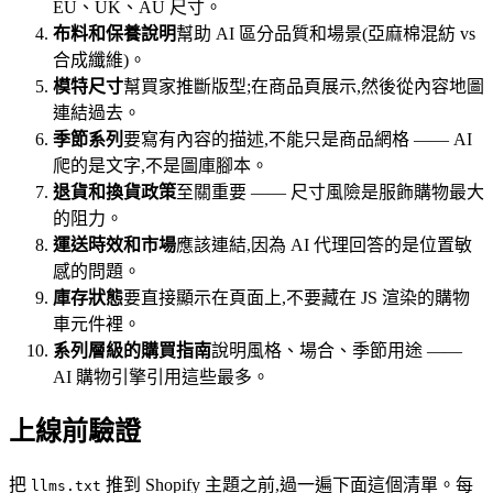
EU、UK、AU 尺寸。
布料和保養說明
幫助 AI 區分品質和場景(亞麻棉混紡 vs
合成纖維)。
模特尺寸
幫買家推斷版型;在商品頁展示,然後從內容地圖
連結過去。
季節系列
要寫有內容的描述,不能只是商品網格 —— AI
爬的是文字,不是圖庫腳本。
退貨和換貨政策
至關重要 —— 尺寸風險是服飾購物最大
的阻力。
運送時效和市場
應該連結,因為 AI 代理回答的是位置敏
感的問題。
庫存狀態
要直接顯示在頁面上,不要藏在 JS 渲染的購物
車元件裡。
系列層級的購買指南
說明風格、場合、季節用途 ——
AI 購物引擎引用這些最多。
上線前驗證
把
推到 Shopify 主題之前,過一遍下面這個清單。每
llms.txt