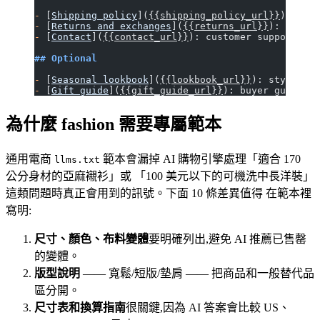
-
 [
Shipping policy
](
{{shipping_policy_url}}
): deli
-
 [
Returns and exchanges
](
{{returns_url}}
): return
-
 [
Contact
](
{{contact_url}}
): customer support for
## Optional
-
 [
Seasonal lookbook
](
{{lookbook_url}}
): styling i
-
 [
Gift guide
](
{{gift_guide_url}}
): buyer guidance
為什麼 fashion 需要專屬範本
通用電商
範本會漏掉 AI 購物引擎處理「適合 170
llms.txt
公分身材的亞麻襯衫」或 「100 美元以下的可機洗中長洋裝」
這類問題時真正會用到的訊號。下面 10 條差異值得 在範本裡
寫明:
尺寸、顏色、布料變體
要明確列出,避免 AI 推薦已售罄
的變體。
版型說明
—— 寬鬆/短版/墊肩 —— 把商品和一般替代品
區分開。
尺寸表和換算指南
很關鍵,因為 AI 答案會比較 US、