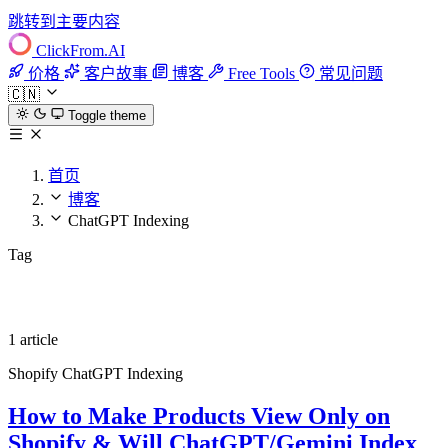
跳转到主要内容
ClickFrom.
AI
价格
客户故事
博客
Free Tools
常见问题
🇨🇳
Toggle theme
首页
博客
ChatGPT Indexing
Tag
ChatGPT Indexing
1 article
Shopify
ChatGPT Indexing
How to Make Products View Only on
Shopify & Will ChatGPT/Gemini Index