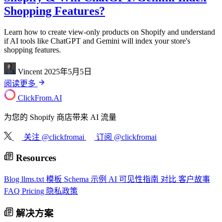
Shopping Features?
Learn how to create view-only products on Shopify and understand
if AI tools like ChatGPT and Gemini will index your store's
shopping features.
Vincent
2025年5月5日
阅读更多
ClickFrom.
AI
为您的 Shopify 商店带来 AI 流量
关注 @clickfromai
订阅 @clickfromai
Resources
Blog
llms.txt 模板
Schema 示例
AI 可见性指南
对比
客户故事
FAQ
Pricing
隐私政策
解决方案