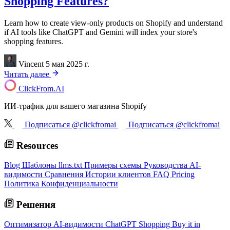
Shopping Features?
Learn how to create view-only products on Shopify and understand
if AI tools like ChatGPT and Gemini will index your store's
shopping features.
Vincent
5 мая 2025 г.
Читать далее
ClickFrom.
AI
ИИ-трафик для вашего магазина Shopify
Подписаться @clickfromai
Подписаться @clickfromai
Resources
Blog
Шаблоны llms.txt
Примеры схемы
Руководства AI-
видимости
Сравнения
Истории клиентов
FAQ
Pricing
Политика Конфиденциальности
Решения
Оптимизатор AI-видимости
ChatGPT Shopping
Buy it in