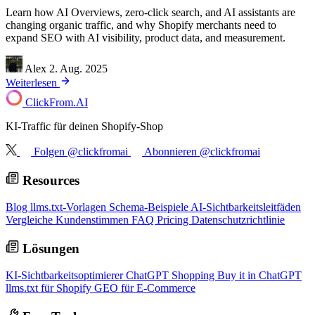
Learn how AI Overviews, zero-click search, and AI assistants are
changing organic traffic, and why Shopify merchants need to
expand SEO with AI visibility, product data, and measurement.
Alex
2. Aug. 2025
Weiterlesen
ClickFrom.
AI
KI-Traffic für deinen Shopify-Shop
Folgen @clickfromai
Abonnieren @clickfromai
Resources
Blog
llms.txt-Vorlagen
Schema-Beispiele
AI-Sichtbarkeitsleitfäden
Vergleiche
Kundenstimmen
FAQ
Pricing
Datenschutzrichtlinie
Lösungen
KI-Sichtbarkeitsoptimierer
ChatGPT Shopping
Buy it in ChatGPT
llms.txt für Shopify
GEO für E-Commerce