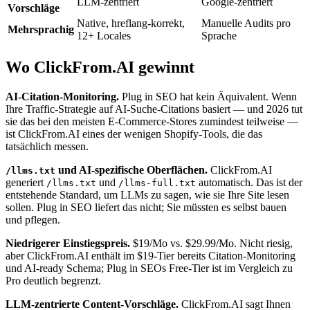
LLM-zentriert
Google-zentriert
Vorschläge
Native, hreflang-korrekt,
Manuelle Audits pro
Mehrsprachig
12+ Locales
Sprache
Wo ClickFrom.AI gewinnt
AI-Citation-Monitoring.
Plug in SEO hat kein Äquivalent. Wenn
Ihre Traffic-Strategie auf AI-Suche-Citations basiert — und 2026 tut
sie das bei den meisten E-Commerce-Stores zumindest teilweise —
ist ClickFrom.AI eines der wenigen Shopify-Tools, die das
tatsächlich messen.
und AI-spezifische Oberflächen.
ClickFrom.AI
/llms.txt
generiert
und
automatisch. Das ist der
/llms.txt
/llms-full.txt
entstehende Standard, um LLMs zu sagen, wie sie Ihre Site lesen
sollen. Plug in SEO liefert das nicht; Sie müssten es selbst bauen
und pflegen.
Niedrigerer Einstiegspreis.
$19/Mo vs. $29.99/Mo. Nicht riesig,
aber ClickFrom.AI enthält im $19-Tier bereits Citation-Monitoring
und AI-ready Schema; Plug in SEOs Free-Tier ist im Vergleich zu
Pro deutlich begrenzt.
LLM-zentrierte Content-Vorschläge.
ClickFrom.AI sagt Ihnen