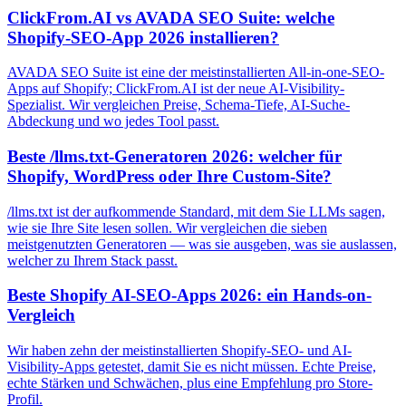
ClickFrom.AI vs AVADA SEO Suite: welche
Shopify-SEO-App 2026 installieren?
AVADA SEO Suite ist eine der meistinstallierten All-in-one-SEO-
Apps auf Shopify; ClickFrom.AI ist der neue AI-Visibility-
Spezialist. Wir vergleichen Preise, Schema-Tiefe, AI-Suche-
Abdeckung und wo jedes Tool passt.
Beste /llms.txt-Generatoren 2026: welcher für
Shopify, WordPress oder Ihre Custom-Site?
/llms.txt ist der aufkommende Standard, mit dem Sie LLMs sagen,
wie sie Ihre Site lesen sollen. Wir vergleichen die sieben
meistgenutzten Generatoren — was sie ausgeben, was sie auslassen,
welcher zu Ihrem Stack passt.
Beste Shopify AI-SEO-Apps 2026: ein Hands-on-
Vergleich
Wir haben zehn der meistinstallierten Shopify-SEO- und AI-
Visibility-Apps getestet, damit Sie es nicht müssen. Echte Preise,
echte Stärken und Schwächen, plus eine Empfehlung pro Store-
Profil.