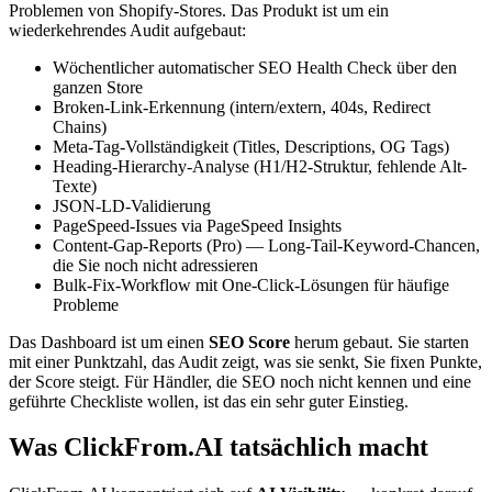
Problemen von Shopify-Stores. Das Produkt ist um ein
wiederkehrendes Audit aufgebaut:
Wöchentlicher automatischer SEO Health Check über den
ganzen Store
Broken-Link-Erkennung (intern/extern, 404s, Redirect
Chains)
Meta-Tag-Vollständigkeit (Titles, Descriptions, OG Tags)
Heading-Hierarchy-Analyse (H1/H2-Struktur, fehlende Alt-
Texte)
JSON-LD-Validierung
PageSpeed-Issues via PageSpeed Insights
Content-Gap-Reports (Pro) — Long-Tail-Keyword-Chancen,
die Sie noch nicht adressieren
Bulk-Fix-Workflow mit One-Click-Lösungen für häufige
Probleme
Das Dashboard ist um einen
SEO Score
herum gebaut. Sie starten
mit einer Punktzahl, das Audit zeigt, was sie senkt, Sie fixen Punkte,
der Score steigt. Für Händler, die SEO noch nicht kennen und eine
geführte Checkliste wollen, ist das ein sehr guter Einstieg.
Was ClickFrom.AI tatsächlich macht