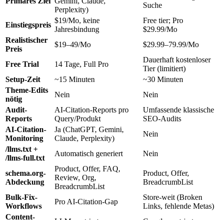
Primäres Ziel
Gemini, Claude,
Suche
Perplexity)
$19/Mo, keine
Free tier; Pro
Einstiegspreis
Jahresbindung
$29.99/Mo
Realistischer
$19–49/Mo
$29.99–79.99/Mo
Preis
Dauerhaft kostenloser
Free Trial
14 Tage, Full Pro
Tier (limitiert)
Setup-Zeit
~15 Minuten
~30 Minuten
Theme-Edits
Nein
Nein
nötig
Audit-
AI-Citation-Reports pro
Umfassende klassische
Reports
Query/Produkt
SEO-Audits
AI-Citation-
Ja (ChatGPT, Gemini,
Nein
Monitoring
Claude, Perplexity)
/llms.txt +
Automatisch generiert
Nein
/llms-full.txt
Product, Offer, FAQ,
schema.org-
Product, Offer,
Review, Org,
Abdeckung
BreadcrumbList
BreadcrumbList
Bulk-Fix-
Store-weit (Broken
Pro AI-Citation-Gap
Workflows
Links, fehlende Metas)
Content-