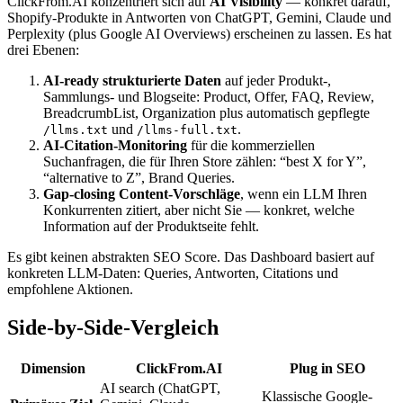
ClickFrom.AI konzentriert sich auf
AI Visibility
— konkret darauf,
Shopify-Produkte in Antworten von ChatGPT, Gemini, Claude und
Perplexity (plus Google AI Overviews) erscheinen zu lassen. Es hat
drei Ebenen:
AI-ready strukturierte Daten
auf jeder Produkt-,
Sammlungs- und Blogseite: Product, Offer, FAQ, Review,
BreadcrumbList, Organization plus automatisch gepflegte
und
.
/llms.txt
/llms-full.txt
AI-Citation-Monitoring
für die kommerziellen
Suchanfragen, die für Ihren Store zählen: “best X for Y”,
“alternative to Z”, Brand Queries.
Gap-closing Content-Vorschläge
, wenn ein LLM Ihren
Konkurrenten zitiert, aber nicht Sie — konkret, welche
Information auf der Produktseite fehlt.
Es gibt keinen abstrakten SEO Score. Das Dashboard basiert auf
konkreten LLM-Daten: Queries, Antworten, Citations und
empfohlene Aktionen.
Side-by-Side-Vergleich
Dimension
ClickFrom.AI
Plug in SEO
AI search (ChatGPT,
Klassische Google-