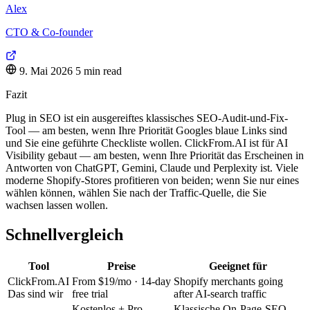
Alex
CTO & Co-founder
9. Mai 2026
5 min read
Fazit
Plug in SEO ist ein ausgereiftes klassisches SEO-Audit-und-Fix-
Tool — am besten, wenn Ihre Priorität Googles blaue Links sind
und Sie eine geführte Checkliste wollen. ClickFrom.AI ist für AI
Visibility gebaut — am besten, wenn Ihre Priorität das Erscheinen in
Antworten von ChatGPT, Gemini, Claude und Perplexity ist. Viele
moderne Shopify-Stores profitieren von beiden; wenn Sie nur eines
wählen können, wählen Sie nach der Traffic-Quelle, die Sie
wachsen lassen wollen.
Schnellvergleich
Tool
Preise
Geeignet für
ClickFrom.AI
From $19/mo · 14-day
Shopify merchants going
Das sind wir
free trial
after AI-search traffic
Kostenlos + Pro
Klassische On-Page-SEO-