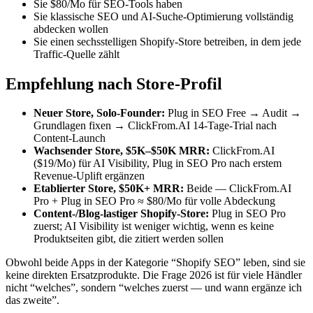
Sie $80/Mo für SEO-Tools haben
Sie klassische SEO und AI-Suche-Optimierung vollständig
abdecken wollen
Sie einen sechsstelligen Shopify-Store betreiben, in dem jede
Traffic-Quelle zählt
Empfehlung nach Store-Profil
Neuer Store, Solo-Founder:
Plug in SEO Free → Audit →
Grundlagen fixen → ClickFrom.AI 14-Tage-Trial nach
Content-Launch
Wachsender Store, $5K–$50K MRR:
ClickFrom.AI
($19/Mo) für AI Visibility, Plug in SEO Pro nach erstem
Revenue-Uplift ergänzen
Etablierter Store, $50K+ MRR:
Beide — ClickFrom.AI
Pro + Plug in SEO Pro ≈ $80/Mo für volle Abdeckung
Content-/Blog-lastiger Shopify-Store:
Plug in SEO Pro
zuerst; AI Visibility ist weniger wichtig, wenn es keine
Produktseiten gibt, die zitiert werden sollen
Obwohl beide Apps in der Kategorie “Shopify SEO” leben, sind sie
keine direkten Ersatzprodukte. Die Frage 2026 ist für viele Händler
nicht “welches”, sondern “welches zuerst — und wann ergänze ich
das zweite”.