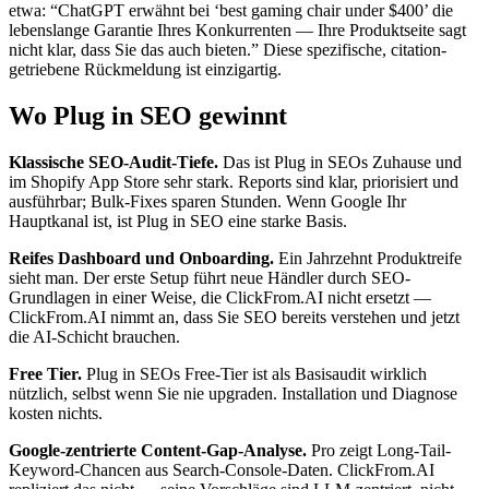
etwa: “ChatGPT erwähnt bei ‘best gaming chair under $400’ die
lebenslange Garantie Ihres Konkurrenten — Ihre Produktseite sagt
nicht klar, dass Sie das auch bieten.” Diese spezifische, citation-
getriebene Rückmeldung ist einzigartig.
Wo Plug in SEO gewinnt
Klassische SEO-Audit-Tiefe.
Das ist Plug in SEOs Zuhause und
im Shopify App Store sehr stark. Reports sind klar, priorisiert und
ausführbar; Bulk-Fixes sparen Stunden. Wenn Google Ihr
Hauptkanal ist, ist Plug in SEO eine starke Basis.
Reifes Dashboard und Onboarding.
Ein Jahrzehnt Produktreife
sieht man. Der erste Setup führt neue Händler durch SEO-
Grundlagen in einer Weise, die ClickFrom.AI nicht ersetzt —
ClickFrom.AI nimmt an, dass Sie SEO bereits verstehen und jetzt
die AI-Schicht brauchen.
Free Tier.
Plug in SEOs Free-Tier ist als Basisaudit wirklich
nützlich, selbst wenn Sie nie upgraden. Installation und Diagnose
kosten nichts.
Google-zentrierte Content-Gap-Analyse.
Pro zeigt Long-Tail-
Keyword-Chancen aus Search-Console-Daten. ClickFrom.AI