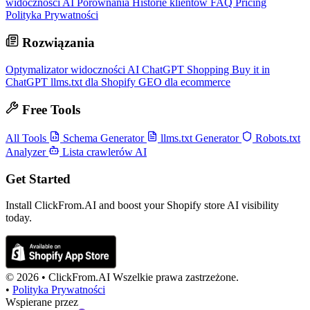
widoczności AI
Porównania
Historie klientów
FAQ
Pricing
Polityka Prywatności
Rozwiązania
Optymalizator widoczności AI
ChatGPT Shopping
Buy it in
ChatGPT
llms.txt dla Shopify
GEO dla ecommerce
Free Tools
All Tools
Schema Generator
llms.txt Generator
Robots.txt
Analyzer
Lista crawlerów AI
Get Started
Install ClickFrom.AI and boost your Shopify store AI visibility
today.
© 2026 •
ClickFrom.
AI
Wszelkie prawa zastrzeżone.
•
Polityka Prywatności
Wspierane przez