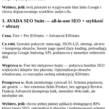
Wybierz, jeśli:
twój priorytet to wygrywanie blue links Google i
chcesz dopracowanego workflow audyt-i-fix.
3. AVADA SEO Suite — all-in-one SEO + szybkość
+ obrazy
Cena.
Free + Pro $19/mies. + Advanced $39/mies.
Co robi.
Szerokie pokrycie: meta-tagi, JSON-LD, sitemap, alt-text
+ kompresja obrazów, boosty page speed (lazy-loading, preloading),
integracja Google Indexing API, podstawowy menedżer redirectów
404.
Wygrywa w.
Free tier nietypowo hojny — pokrywa baseline SEO
większości sklepów bez płacenia. Optymalizacja obrazów
wbudowana, co oszczędza osobną subskrypcję $20/mies.
Przegrywa w.
Brak monitoringu cytowań AI. Schema poprawny,
ale generic — bez extension fields Product, bez agregacji Review.
Funkcje Advanced (kompresja bulk, menedżer 404) miłe, ale
niezbędne nie.
Wybierz, jeśli:
chcesz jednej płatnej aplikacji obsługującej 80%
klasycznego SEO, optymalizacji obrazów i podstawowego schema