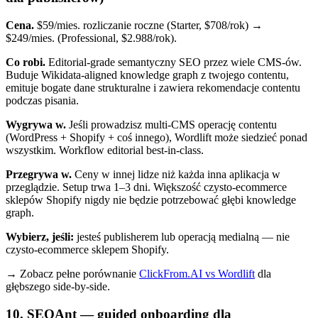
Cena.
$59/mies. rozliczanie roczne (Starter, $708/rok) →
$249/mies. (Professional, $2.988/rok).
Co robi.
Editorial-grade semantyczny SEO przez wiele CMS-ów.
Buduje Wikidata-aligned knowledge graph z twojego contentu,
emituje bogate dane strukturalne i zawiera rekomendacje contentu
podczas pisania.
Wygrywa w.
Jeśli prowadzisz multi-CMS operację contentu
(WordPress + Shopify + coś innego), Wordlift może siedzieć ponad
wszystkim. Workflow editorial best-in-class.
Przegrywa w.
Ceny w innej lidze niż każda inna aplikacja w
przeglądzie. Setup trwa 1–3 dni. Większość czysto-ecommerce
sklepów Shopify nigdy nie będzie potrzebować głębi knowledge
graph.
Wybierz, jeśli:
jesteś publisherem lub operacją medialną — nie
czysto-ecommerce sklepem Shopify.
→ Zobacz pełne porównanie
ClickFrom.AI vs Wordlift
dla
głębszego side-by-side.
10. SEOAnt — guided onboarding dla