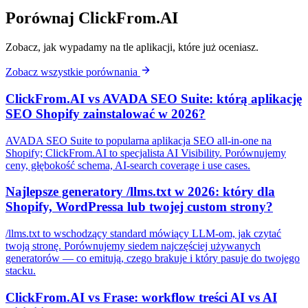
Porównaj ClickFrom.AI
Zobacz, jak wypadamy na tle aplikacji, które już oceniasz.
Zobacz wszystkie porównania
ClickFrom.AI vs AVADA SEO Suite: którą aplikację
SEO Shopify zainstalować w 2026?
AVADA SEO Suite to popularna aplikacja SEO all-in-one na
Shopify; ClickFrom.AI to specjalista AI Visibility. Porównujemy
ceny, głębokość schema, AI-search coverage i use cases.
Najlepsze generatory /llms.txt w 2026: który dla
Shopify, WordPressa lub twojej custom strony?
/llms.txt to wschodzący standard mówiący LLM-om, jak czytać
twoją stronę. Porównujemy siedem najczęściej używanych
generatorów — co emitują, czego brakuje i który pasuje do twojego
stacku.
ClickFrom.AI vs Frase: workflow treści AI vs AI