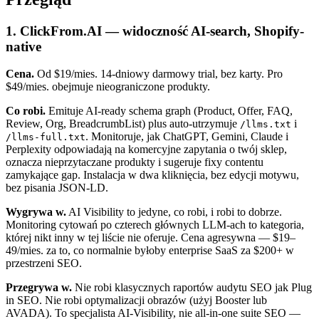
1. ClickFrom.AI — widoczność AI-search, Shopify-
native
Cena.
Od $19/mies. 14-dniowy darmowy trial, bez karty. Pro
$49/mies. obejmuje nieograniczone produkty.
Co robi.
Emituje AI-ready schema graph (Product, Offer, FAQ,
Review, Org, BreadcrumbList) plus auto-utrzymuje
i
/llms.txt
. Monitoruje, jak ChatGPT, Gemini, Claude i
/llms-full.txt
Perplexity odpowiadają na komercyjne zapytania o twój sklep,
oznacza nieprzytaczane produkty i sugeruje fixy contentu
zamykające gap. Instalacja w dwa kliknięcia, bez edycji motywu,
bez pisania JSON-LD.
Wygrywa w.
AI Visibility to jedyne, co robi, i robi to dobrze.
Monitoring cytowań po czterech głównych LLM-ach to kategoria,
której nikt inny w tej liście nie oferuje. Cena agresywna — $19–
49/mies. za to, co normalnie byłoby enterprise SaaS za $200+ w
przestrzeni SEO.
Przegrywa w.
Nie robi klasycznych raportów audytu SEO jak Plug
in SEO. Nie robi optymalizacji obrazów (użyj Booster lub
AVADA). To specjalista AI-Visibility, nie all-in-one suite SEO —