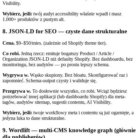
Visibility.
Wybierz, jeśli:
twój audyt accessibility właśnie wpadł i masz
1.000+ produktów z pustym alt.
8. JSON-LD for SEO — czyste dane strukturalne
Cena.
$9–$50/mies. (zależnie od Shopify theme tier).
Co robi.
Jedną rzecz: emituje bogatszy Product / Article /
Organization JSON-LD niż defaulty Shopify. Bez dashboardu, bez
monitoringu, bez audytów — po prostu lepszy schema.
Wygrywa w.
Wąsko skupiony. Bez bloatu. Skonfigurować raz i
zapomnieć. Schema-output czysty i waliduje się.
Przegrywa w.
To dosłownie wszystko, co robi. Wciąż będziesz
potrzebować innej aplikacji (lub dashboardu Shopify) dla meta-
tagów, audytów sitemap, sugestii contentu, AI Visibility.
Wybierz, jeśli:
twoje workflowy meta i contentu są już ogarnięte, a
jedyna luka to dane strukturalne.
9. Wordlift — multi-CMS knowledge graph (głównie
dla publisherów)