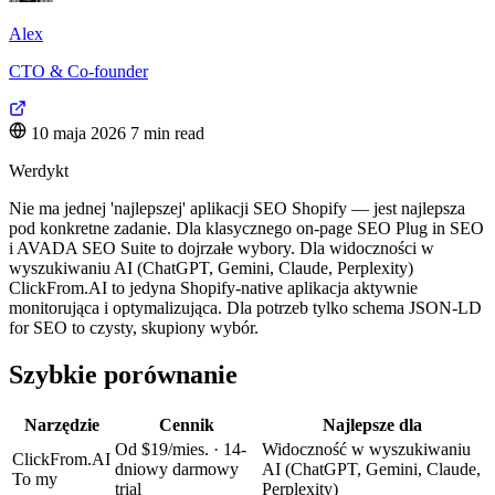
Alex
CTO & Co-founder
10 maja 2026
7 min read
Werdykt
Nie ma jednej 'najlepszej' aplikacji SEO Shopify — jest najlepsza
pod konkretne zadanie. Dla klasycznego on-page SEO Plug in SEO
i AVADA SEO Suite to dojrzałe wybory. Dla widoczności w
wyszukiwaniu AI (ChatGPT, Gemini, Claude, Perplexity)
ClickFrom.AI to jedyna Shopify-native aplikacja aktywnie
monitorująca i optymalizująca. Dla potrzeb tylko schema JSON-LD
for SEO to czysty, skupiony wybór.
Szybkie porównanie
Narzędzie
Cennik
Najlepsze dla
Od $19/mies. · 14-
Widoczność w wyszukiwaniu
ClickFrom.AI
dniowy darmowy
AI (ChatGPT, Gemini, Claude,
To my
trial
Perplexity)