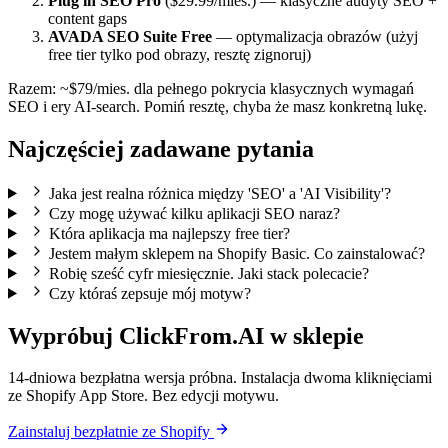
Plug in SEO Pro
($29.99/mies.) — klasyczne audyty SEO +
content gaps
AVADA SEO Suite Free
— optymalizacja obrazów (użyj
free tier tylko pod obrazy, resztę zignoruj)
Razem: ~$79/mies. dla pełnego pokrycia klasycznych wymagań
SEO i ery AI-search. Pomiń resztę, chyba że masz konkretną lukę.
Najczęściej zadawane pytania
Jaka jest realna różnica między 'SEO' a 'AI Visibility'?
Czy mogę używać kilku aplikacji SEO naraz?
Która aplikacja ma najlepszy free tier?
Jestem małym sklepem na Shopify Basic. Co zainstalować?
Robię sześć cyfr miesięcznie. Jaki stack polecacie?
Czy któraś zepsuje mój motyw?
Wypróbuj ClickFrom.AI w sklepie
14-dniowa bezpłatna wersja próbna. Instalacja dwoma kliknięciami
ze Shopify App Store. Bez edycji motywu.
Zainstaluj bezpłatnie ze Shopify