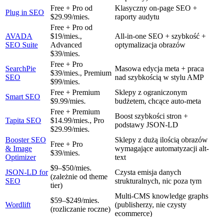
Free + Pro od
Klasyczny on-page SEO +
Plug in SEO
$29.99/mies.
raporty audytu
Free + Pro od
AVADA
$19/mies.,
All-in-one SEO + szybkość +
SEO Suite
Advanced
optymalizacja obrazów
$39/mies.
Free + Pro
SearchPie
Masowa edycja meta + praca
$39/mies., Premium
SEO
nad szybkością w stylu AMP
$99/mies.
Free + Premium
Sklepy z ograniczonym
Smart SEO
$9.99/mies.
budżetem, chcące auto-meta
Free + Premium
Boost szybkości stron +
Tapita SEO
$14.99/mies., Pro
podstawy JSON-LD
$29.99/mies.
Booster SEO
Sklepy z dużą ilością obrazów
Free + Pro
& Image
wymagające automatyzacji alt-
$39/mies.
Optimizer
text
$9–$50/mies.
JSON-LD for
Czysta emisja danych
(zależnie od theme
SEO
strukturalnych, nic poza tym
tier)
Multi-CMS knowledge graphs
$59–$249/mies.
Wordlift
(publisherzy, nie czysty
(rozliczanie roczne)
ecommerce)