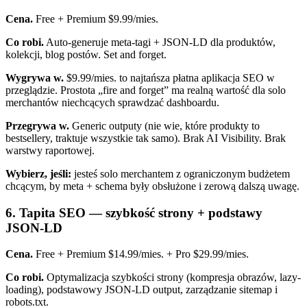
Cena.
Free + Premium $9.99/mies.
Co robi.
Auto-generuje meta-tagi + JSON-LD dla produktów,
kolekcji, blog postów. Set and forget.
Wygrywa w.
$9.99/mies. to najtańsza płatna aplikacja SEO w
przeglądzie. Prostota „fire and forget” ma realną wartość dla solo
merchantów niechcących sprawdzać dashboardu.
Przegrywa w.
Generic outputy (nie wie, które produkty to
bestsellery, traktuje wszystkie tak samo). Brak AI Visibility. Brak
warstwy raportowej.
Wybierz, jeśli:
jesteś solo merchantem z ograniczonym budżetem
chcącym, by meta + schema były obsłużone i zerową dalszą uwagę.
6. Tapita SEO — szybkość strony + podstawy
JSON-LD
Cena.
Free + Premium $14.99/mies. + Pro $29.99/mies.
Co robi.
Optymalizacja szybkości strony (kompresja obrazów, lazy-
loading), podstawowy JSON-LD output, zarządzanie sitemap i
robots.txt.