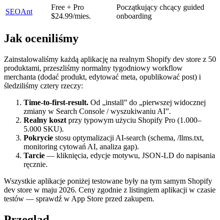
Free + Pro
Początkujący chcący guided
SEOAnt
$24.99/mies.
onboarding
Jak oceniliśmy
Zainstalowaliśmy każdą aplikację na realnym Shopify dev store z 50
produktami, przeszliśmy normalny tygodniowy workflow
merchanta (dodać produkt, edytować meta, opublikować post) i
śledziliśmy cztery rzeczy:
Time-to-first-result.
Od „install” do „pierwszej widocznej
zmiany w Search Console / wyszukiwaniu AI”.
Realny koszt
przy typowym użyciu Shopify Pro (1.000–
5.000 SKU).
Pokrycie
stosu optymalizacji AI-search (schema, /llms.txt,
monitoring cytowań AI, analiza gap).
Tarcie
— kliknięcia, edycje motywu, JSON-LD do napisania
ręcznie.
Wszystkie aplikacje poniżej testowane były na tym samym Shopify
dev store w maju 2026. Ceny zgodnie z listingiem aplikacji w czasie
testów — sprawdź w App Store przed zakupem.
Przegląd