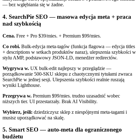
— bez wgłębiania się w żadne.
4. SearchPie SEO — masowa edycja meta + praca
nad szybkością
Cena.
Free + Pro $39/mies. + Premium $99/mies.
Co robi.
Bulk-edycja meta-tagów (funkcja flagowa — edycja titles
+ descriptions w setkach produktów naraz), ulepszenia szybkości w
stylu AMP, podstawowy JSON-LD, menedżer redirectów.
Wygrywa w.
UX bulk-edit najlepszy w przeglądzie —
porządkowanie 500-SKU sklepu z chaotycznymi tytułami zwraca
SearchPie w jednej sesji. Ulepszenia szybkości realnie ruszają
wyniki Lighthouse.
Przegrywa w.
Premium $99/mies. trudno uzasadnić wobec
niższych tier. UI przestarzały. Brak AI Visibility.
Wybierz, jeśli:
dziedziczysz sklep z niespójnymi meta-tagami i
musisz uporządkować na skalę.
5. Smart SEO — auto-meta dla ograniczonego
budżetu