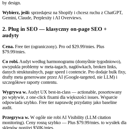
by design.
Wybierz, jeśli:
sprzedajesz na Shopify i chcesz ruchu z ChatGPT,
Gemini, Claude, Perplexity i AI Overviews.
2. Plug in SEO — klasyczny on-page SEO +
audyty
Cena.
Free tier (ograniczony). Pro od $29.99/mies. Plus
$79.99/mies.
Co robi.
Audyt według harmonogramu (domyślnie tygodniowo),
uwypukla problemy w meta-tagach, nagłówkach, broken links,
danych strukturalnych, page speed i contencie. Pro dodaje bulk fixy,
drafty meta generowane przez AI (Google-targeted, nie LLM) i
szczegółowe raporty contentu.
Wygrywa w.
Audyt UX best-in-class — actionable, posortowany
po wpływie, z one-click fixami dla większości issues. Wsparcie
odpowiada szybko. Free tier naprawdę przydatny jako baseline
audit.
Przegrywa w.
W ogóle nie robi AI Visibility (LLM citation
monitoring). Ceny rosną szybko — Plus $79.99/mies. to wysiłek dla
sklepów poniżej $50K/mies.