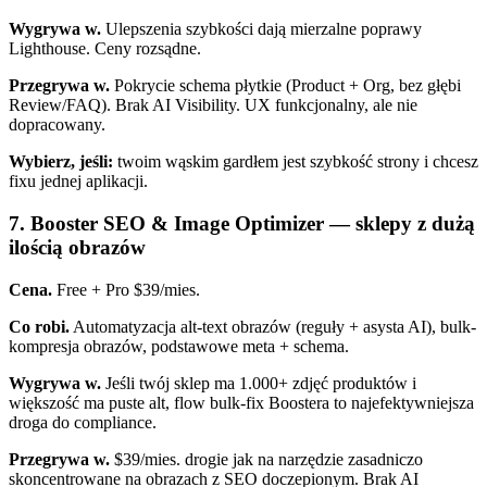
Wygrywa w.
Ulepszenia szybkości dają mierzalne poprawy
Lighthouse. Ceny rozsądne.
Przegrywa w.
Pokrycie schema płytkie (Product + Org, bez głębi
Review/FAQ). Brak AI Visibility. UX funkcjonalny, ale nie
dopracowany.
Wybierz, jeśli:
twoim wąskim gardłem jest szybkość strony i chcesz
fixu jednej aplikacji.
7. Booster SEO & Image Optimizer — sklepy z dużą
ilością obrazów
Cena.
Free + Pro $39/mies.
Co robi.
Automatyzacja alt-text obrazów (reguły + asysta AI), bulk-
kompresja obrazów, podstawowe meta + schema.
Wygrywa w.
Jeśli twój sklep ma 1.000+ zdjęć produktów i
większość ma puste alt, flow bulk-fix Boostera to najefektywniejsza
droga do compliance.
Przegrywa w.
$39/mies. drogie jak na narzędzie zasadniczo
skoncentrowane na obrazach z SEO doczepionym. Brak AI