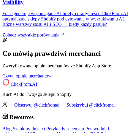
Visibility
Frase generuje wspomagane AI briefy i drafty treści. ClickFrom.AI
optymalizuje sklepy Shopify pod cytowania w wyszukiwaniu AI.
Różne warstwy stosu AI-i-SEO — kiedy każdy pasuje?
Zobacz wszystkie porównania
Co mówią prawdziwi merchanci
Zweryfikowane opinie merchantów ze Shopify App Store.
Czytaj opinie merchantów
ClickFrom.
AI
Ruch AI do Twojego sklepu Shopify
Obserwuj @clickfromai
Subskrybuj @clickfromai
Resources
Blog
Szablony llms.txt
Przykłady schematu
Przewodniki