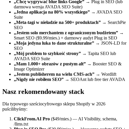
„Chcę wygrywać blue links Google”
→ Plug in SEO (lub
darmowa wersja AVADA SEO Suite)
„Jedna aplikacja na 80% wszystkiego”
→ AVADA SEO
Suite
„Meta-tagi w nieładzie na 500+ produktach”
→ SearchPie
SEO
„Jestem solo merchantem z ograniczonym budżetem”
→
Smart SEO ($9.99/mies.) + darmowy audyt Plug in SEO
„Moja jedyna luka to dane strukturalne”
→ JSON-LD for
SEO
„Mój problem to szybkość strony”
→ Tapita SEO lub
AVADA SEO Suite
„Mam 1.000+ obrazów z pustym alt”
→ Booster SEO &
Image Optimizer
„Jestem publisherem na wielu CMS-ach”
→ Wordlift
„Nigdy nie robiłem SEO”
→ SEOAnt lub free tier AVADA
Nasz rekomendowany stack
Dla typowego sześciocyfrowego sklepu Shopify w 2026
puścilibyśmy:
ClickFrom.AI Pro
($49/mies.) — AI Visibility, schema,
/llms.txt