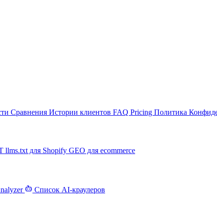
сти
Сравнения
Истории клиентов
FAQ
Pricing
Политика Конфид
PT
llms.txt для Shopify
GEO для ecommerce
Analyzer
Список AI-краулеров