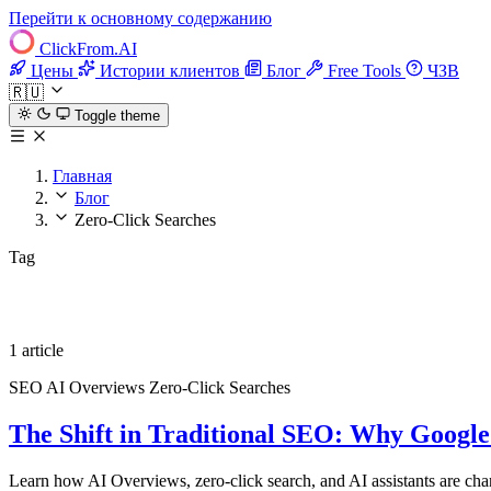
Перейти к основному содержанию
ClickFrom.
AI
Цены
Истории клиентов
Блог
Free Tools
ЧЗВ
🇷🇺
Toggle theme
Главная
Блог
Zero-Click Searches
Tag
Zero-Click Searches
1 article
SEO
AI Overviews
Zero-Click Searches
The Shift in Traditional SEO: Why Google
Learn how AI Overviews, zero-click search, and AI assistants are cha