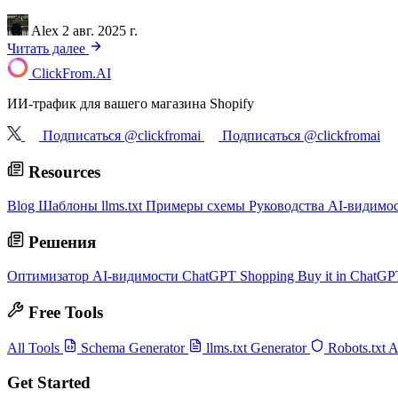
Alex
2 авг. 2025 г.
Читать далее
ClickFrom.
AI
ИИ-трафик для вашего магазина Shopify
Подписаться @clickfromai
Подписаться @clickfromai
Resources
Blog
Шаблоны llms.txt
Примеры схемы
Руководства AI-видимо
Решения
Оптимизатор AI-видимости
ChatGPT Shopping
Buy it in ChatG
Free Tools
All Tools
Schema Generator
llms.txt Generator
Robots.txt 
Get Started