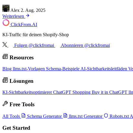
Alex
2. Aug. 2025
Weiterlesen
ClickFrom.
AI
KI-Traffic für deinen Shopify-Shop
Folgen @clickfromai
Abonnieren @clickfromai
Resources
Blog
llms.txt-Vorlagen
Schema-Beispiele
AI-Sichtbarkeitsleitfäden
Ve
Lösungen
KI-Sichtbarkeitsoptimierer
ChatGPT Shopping
Buy it in ChatGPT
ll
Free Tools
All Tools
Schema Generator
llms.txt Generator
Robots.txt 
Get Started