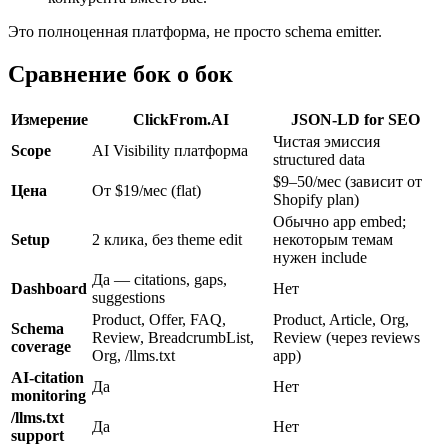
Это полноценная платформа, не просто schema emitter.
Сравнение бок о бок
Измерение
ClickFrom.AI
JSON-LD for SEO
Чистая эмиссия
Scope
AI Visibility платформа
structured data
$9–50/мес (зависит от
Цена
От $19/мес (flat)
Shopify plan)
Обычно app embed;
Setup
2 клика, без theme edit
некоторым темам
нужен include
Да — citations, gaps,
Dashboard
Нет
suggestions
Product, Offer, FAQ,
Product, Article, Org,
Schema
Review, BreadcrumbList,
Review (через reviews
coverage
Org, /llms.txt
app)
AI-citation
Да
Нет
monitoring
/llms.txt
Да
Нет
support