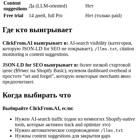
Content
Да (LLM-oriented)
Нет
suggestions
Free trial
14 дней, full Pro
Нет (только paid)
Где кто выигрывает
ClickFrom.AI выигрывает в:
AI-search visibility (категория,
которую JSON-LD for SEO не покрывает),
, citation
/llms.txt
monitoring и content suggestions.
JSON-LD for SEO выигрывает в:
более низкой стартовой
цене ($9/мес на Shopify Basic), нулевом dashboard overhead и
простоте “set and forget”, которую некоторые merchants явно
предпочитают.
Когда выбирать что
Выбирайте ClickFrom.AI, если:
Нужен AI-search traffic (один из немногих Shopify-native
tools, которые активно track and optimize это)
Нужно автоматическое сопровождение
/llms.txt
Нужны content suggestions для закрытия gaps