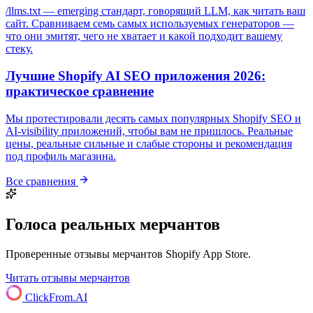
/llms.txt — emerging стандарт, говорящий LLM, как читать ваш
сайт. Сравниваем семь самых используемых генераторов —
что они эмитят, чего не хватает и какой подходит вашему
стеку.
Лучшие Shopify AI SEO приложения 2026:
практическое сравнение
Мы протестировали десять самых популярных Shopify SEO и
AI-visibility приложений, чтобы вам не пришлось. Реальные
цены, реальные сильные и слабые стороны и рекомендация
под профиль магазина.
Все сравнения
Голоса реальных мерчантов
Проверенные отзывы мерчантов Shopify App Store.
Читать отзывы мерчантов
ClickFrom.
AI