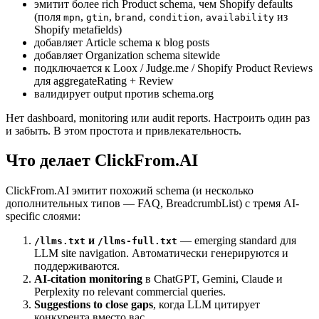
эмитит более rich Product schema, чем Shopify defaults
(поля
,
,
,
,
из
mpn
gtin
brand
condition
availability
Shopify metafields)
добавляет Article schema к blog posts
добавляет Organization schema sitewide
подключается к Loox / Judge.me / Shopify Product Reviews
для aggregateRating + Review
валидирует output против schema.org
Нет dashboard, monitoring или audit reports. Настроить один раз
и забыть. В этом простота и привлекательность.
Что делает ClickFrom.AI
ClickFrom.AI эмитит похожий schema (и несколько
дополнительных типов — FAQ, BreadcrumbList) с тремя AI-
specific слоями:
и
— emerging standard для
/llms.txt
/llms-full.txt
LLM site navigation. Автоматически генерируются и
поддерживаются.
AI-citation monitoring
в ChatGPT, Gemini, Claude и
Perplexity по relevant commercial queries.
Suggestions to close gaps
, когда LLM цитирует
конкурента вместо вас.