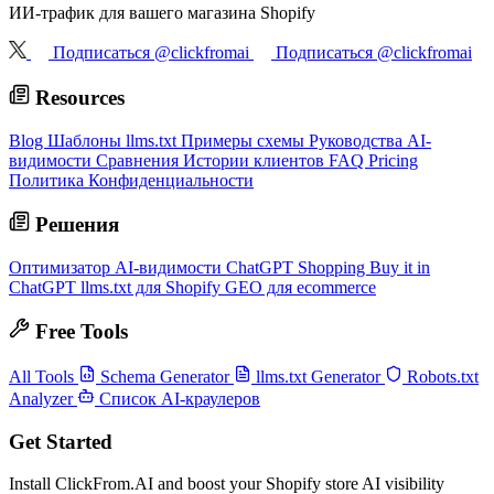
ИИ-трафик для вашего магазина Shopify
Подписаться @clickfromai
Подписаться @clickfromai
Resources
Blog
Шаблоны llms.txt
Примеры схемы
Руководства AI-
видимости
Сравнения
Истории клиентов
FAQ
Pricing
Политика Конфиденциальности
Решения
Оптимизатор AI-видимости
ChatGPT Shopping
Buy it in
ChatGPT
llms.txt для Shopify
GEO для ecommerce
Free Tools
All Tools
Schema Generator
llms.txt Generator
Robots.txt
Analyzer
Список AI-краулеров
Get Started
Install ClickFrom.AI and boost your Shopify store AI visibility