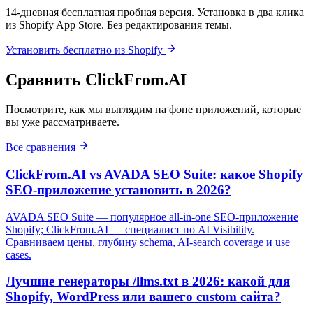
14-дневная бесплатная пробная версия. Установка в два клика
из Shopify App Store. Без редактирования темы.
Установить бесплатно из Shopify
Сравнить ClickFrom.AI
Посмотрите, как мы выглядим на фоне приложений, которые
вы уже рассматриваете.
Все сравнения
ClickFrom.AI vs AVADA SEO Suite: какое Shopify
SEO-приложение установить в 2026?
AVADA SEO Suite — популярное all-in-one SEO-приложение
Shopify; ClickFrom.AI — специалист по AI Visibility.
Сравниваем цены, глубину schema, AI-search coverage и use
cases.
Лучшие генераторы /llms.txt в 2026: какой для
Shopify, WordPress или вашего custom сайта?