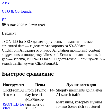
Alex
CTO & Co-founder
8 мая 2026 г.
3 min read
Вердикт
JSON-LD for SEO делает одну вещь — эмитит чистые
structured data — и делает это хорошо за $9–50/мес.
ClickFrom.AI делает это плюс AI-citation monitoring, content
suggestions и поддержку `/llms.txt`. Если ваш единственный
gap — schema, JSON-LD for SEO достаточно. Если нужен AI-
search traffic, нужен ClickFrom.AI.
Быстрое сравнение
Инструмент
Цены
Лучше всего для
ClickFrom.AI
From $19/mo · 14-
Shopify merchants going after
Это мы
day free trial
AI-search traffic
$9–$50/мес
Магазины, которым нужны
JSON-LD for
(зависит от
только более rich structured
SEO
Shopify