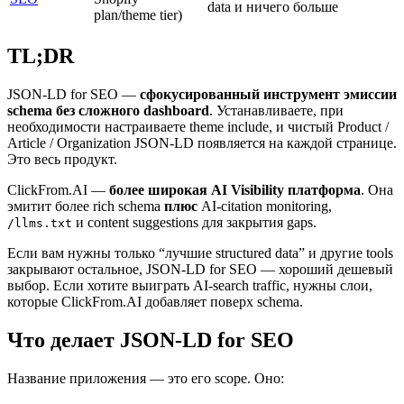
data и ничего больше
plan/theme tier)
TL;DR
JSON-LD for SEO —
сфокусированный инструмент эмиссии
schema без сложного dashboard
. Устанавливаете, при
необходимости настраиваете theme include, и чистый Product /
Article / Organization JSON-LD появляется на каждой странице.
Это весь продукт.
ClickFrom.AI —
более широкая AI Visibility платформа
. Она
эмитит более rich schema
плюс
AI-citation monitoring,
и content suggestions для закрытия gaps.
/llms.txt
Если вам нужны только “лучшие structured data” и другие tools
закрывают остальное, JSON-LD for SEO — хороший дешевый
выбор. Если хотите выиграть AI-search traffic, нужны слои,
которые ClickFrom.AI добавляет поверх schema.
Что делает JSON-LD for SEO
Название приложения — это его scope. Оно: