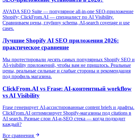
AVADA SEO Suite — популярное all-in-one SEO-приложение
Shopify; ClickFrom.AI — специалист по AI Visibility.
Сравниваем цены, глубину schema, AI-search coverage и use
cases.
Лучшие Shopify AI SEO приложения 2026:
практическое сравнение
Мы протестировали десять самых популярных Shopify SEO и
AI-visibility приложений, чтобы вам не пришлось. Реальные
цены, реальные сильные и слабые стороны и рекомендация
под профиль магазина.
ClickFrom.AI vs Frase: AI-контентный workflow
vs AI Visibility
Frase генерирует AI-ассистированные content briefs и драфты.
ClickFrom.AI оптимизирует Shopify-магазины под citations в
AI search. Разные слои AI-и-SEO стека — когда подходит
каждый?
Все сравнения