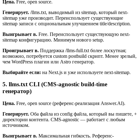
Цена.
Free, open source.
Генерирует.
/llms.txt, выводимый из sitemap, который next-
sitemap уже производит. Переиспользует существующие
sitemap записи с опциональным улучшением title/description.
Выигрывает в.
Free. Переиспользует существующую next-
sitemap конфигурацию. Минимум нового setup.
Проигрывает в.
Поддержка /llms-full.txt более лоскутная;
возможно, потребуется custom postbuild скрипт. Менее зрелый,
чем WordPress плагин или Astro генератор.
Выбирайте если:
на Next.js и уже используете next-sitemap.
5. llms.txt CLI (CMS-agnostic build-time
генератор)
Цена.
Free, open source (референс-реализация Answer.AI).
Генерирует.
Оба файла из config файла, который вы пишете, +
директории контента. CMS-agnostic — работает с любым
источником.
Выигрывает в.
Максимальная гибкость. Референс-