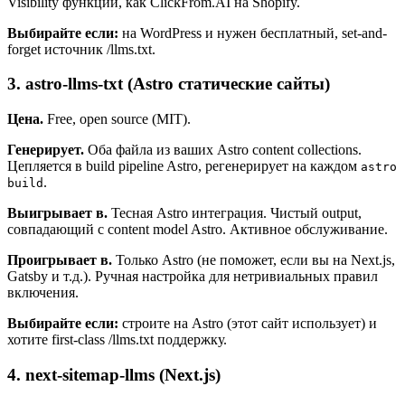
Visibility функции, как ClickFrom.AI на Shopify.
Выбирайте если:
на WordPress и нужен бесплатный, set-and-
forget источник /llms.txt.
3. astro-llms-txt (Astro статические сайты)
Цена.
Free, open source (MIT).
Генерирует.
Оба файла из ваших Astro content collections.
Цепляется в build pipeline Astro, регенерирует на каждом
astro
.
build
Выигрывает в.
Тесная Astro интеграция. Чистый output,
совпадающий с content model Astro. Активное обслуживание.
Проигрывает в.
Только Astro (не поможет, если вы на Next.js,
Gatsby и т.д.). Ручная настройка для нетривиальных правил
включения.
Выбирайте если:
строите на Astro (этот сайт использует) и
хотите first-class /llms.txt поддержку.
4. next-sitemap-llms (Next.js)