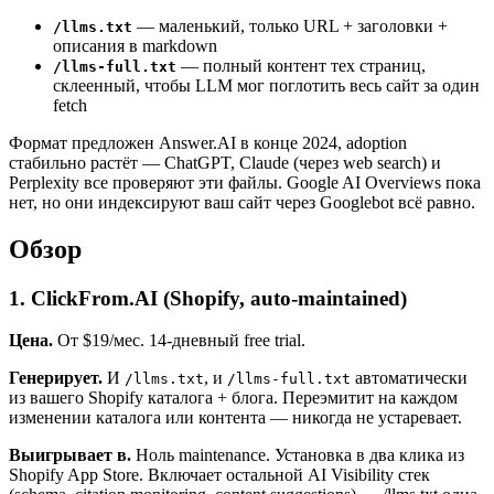
— маленький, только URL + заголовки +
/llms.txt
описания в markdown
— полный контент тех страниц,
/llms-full.txt
склеенный, чтобы LLM мог поглотить весь сайт за один
fetch
Формат предложен Answer.AI в конце 2024, adoption
стабильно растёт — ChatGPT, Claude (через web search) и
Perplexity все проверяют эти файлы. Google AI Overviews пока
нет, но они индексируют ваш сайт через Googlebot всё равно.
Обзор
1. ClickFrom.AI (Shopify, auto-maintained)
Цена.
От $19/мес. 14-дневный free trial.
Генерирует.
И
, и
автоматически
/llms.txt
/llms-full.txt
из вашего Shopify каталога + блога. Переэмитит на каждом
изменении каталога или контента — никогда не устаревает.
Выигрывает в.
Ноль maintenance. Установка в два клика из
Shopify App Store. Включает остальной AI Visibility стек