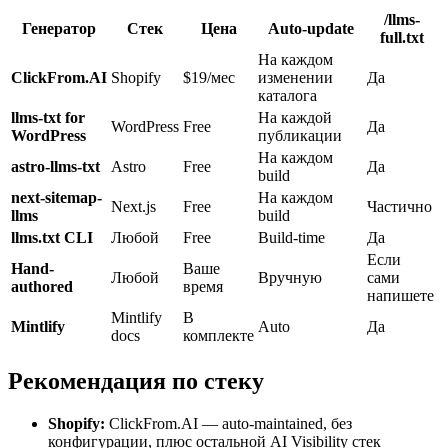
/llms-
Генератор
Стек
Цена
Auto-update
full.txt
На каждом
ClickFrom.AI
Shopify
$19/мес
изменении
Да
каталога
llms-txt for
На каждой
WordPress
Free
Да
WordPress
публикации
На каждом
astro-llms-txt
Astro
Free
Да
build
next-sitemap-
На каждом
Next.js
Free
Частично
llms
build
llms.txt CLI
Любой
Free
Build-time
Да
Если
Hand-
Ваше
Любой
Вручную
сами
authored
время
напишете
Mintlify
В
Mintlify
Auto
Да
docs
комплекте
Рекомендация по стеку
Shopify:
ClickFrom.AI — auto-maintained, без
конфигурации, плюс остальной AI Visibility стек