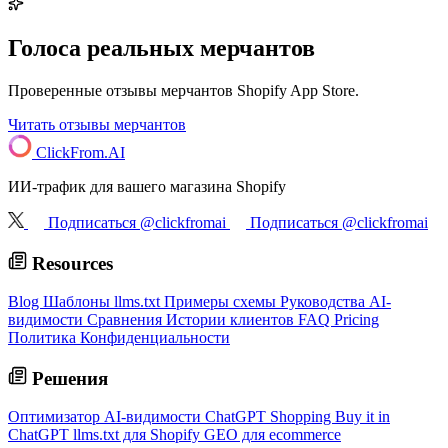
Голоса реальных мерчантов
Проверенные отзывы мерчантов Shopify App Store.
Читать отзывы мерчантов
ClickFrom.
AI
ИИ-трафик для вашего магазина Shopify
Подписаться @clickfromai
Подписаться @clickfromai
Resources
Blog
Шаблоны llms.txt
Примеры схемы
Руководства AI-
видимости
Сравнения
Истории клиентов
FAQ
Pricing
Политика Конфиденциальности
Решения
Оптимизатор AI-видимости
ChatGPT Shopping
Buy it in
ChatGPT
llms.txt для Shopify
GEO для ecommerce