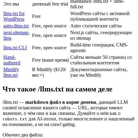
maintained /llms.txt + /llms-
Это мы
дневный free trial
full.txt
llms-txt for
WordPress сайты с активной
Free
WordPress
публикацией контента
astro-llms-txt
Free, open source
Astro статические сайты
next-sitemap-
Next.js сайты, генерирующие
Free, open source
llms
из sitemap
Build-time генерация, CMS-
llms.txt CLI
Free, open source
agnostic
Hand-
Сайты меньше 50 страниц со
Free (ваше время)
authored
стабильным контентом
Mintlify
В Mintlify ($120/
Документационные сайты,
llms.txt
мес+)
уже на Mintlify
Что такое /llms.txt на самом деле
/llms.txt —
markdown файл в корне домена
, дающий LLM
curated оглавление вашего сайта — URL, которые имеют
значение, о чём они и как связаны. Думайте о нём как о
для AI-эпохи, только многословнее и нацеленный
robots.txt
на понимание, а не на crawl gating.
Обычно два файла: