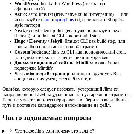
WordPress:
llms-txt for WordPress (free, квази-
официальный)
Astro:
astro-llms-txt (free, native build интеграция) — или
используйте
наш подход llms.txt
, если хотите Shopify-
style паттерн
Next.js:
next-sitemap-llms (если уже используете next-
sitemap), или llms.txt CLI как postbuild step
Hugo / Eleventy / Jekyll:
llms.txt CLI как build step, или
hand-authored для сайтов под 50 страниц
Custom backend:
llms.txt CLI как периодический cron,
или сделайте свой — спецификация короткая
Документационный сайт на Mintlify:
включённая
поддержка Mintlify
Что-либо под 50 страниц:
напишите вручную. Вся
спецификация умещается в 30 минут.
Ошибка, которую следует избежать: устаревший /llms.txt,
направляющий LLM на удалённые или устаревшие страницы.
Если не можете auto-регенерировать, выберите hand-authored
путь и поставьте календарное напоминание на файл.
Часто задаваемые вопросы
Что такое /llms.txt и почему это важно?