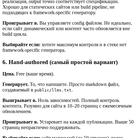
реализация, output точно соответствует спецификации.
Хорошо для статических сайтов или build pipeline, не
подходящих к framework-specific генератору.
Проигрывает в.
Вы управляете config файлом. Не идеально,
если сайт динамический или контент часто обновляется вне
build цикла.
Выбирайте если:
хотите максимум контроля и в стеке нет
framework-specific генератора.
6. Hand-authored (самый простой вариант)
Цена.
Free (ваше время).
Генерирует.
То, что напишете. Просто markdown файл,
создаваемый в
.
public/llms.txt
Выигрывает в.
Ноль зависимостей. Полный контроль
контента. Разумно для сайта в 10–20 страниц с ежемесячным
обновлением.
Проигрывает в.
Устаревает на каждой публикации. Выше 50
страниц непрактично поддерживать.
Выбирайте если:
сайт маленький (до 50 страниц), редко