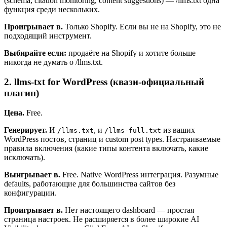
(schema, citation monitoring, content suggestions) — /llms.txt одна
функция среди нескольких.
Проигрывает в.
Только Shopify. Если вы не на Shopify, это не
подходящий инструмент.
Выбирайте если:
продаёте на Shopify и хотите больше
никогда не думать о /llms.txt.
2. llms-txt for WordPress (квази-официальный
плагин)
Цена.
Free.
Генерирует.
И
, и
из ваших
/llms.txt
/llms-full.txt
WordPress постов, страниц и custom post types. Настраиваемые
правила включения (какие типы контента включать, какие
исключать).
Выигрывает в.
Free. Native WordPress интеграция. Разумные
defaults, работающие для большинства сайтов без
конфигурации.
Проигрывает в.
Нет настоящего dashboard — простая
страница настроек. Не расширяется в более широкие AI