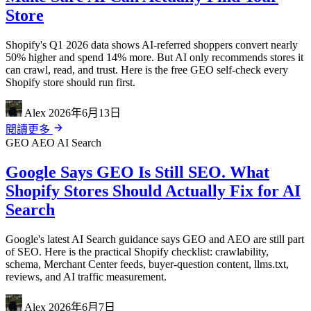
Store
Shopify's Q1 2026 data shows AI-referred shoppers convert nearly
50% higher and spend 14% more. But AI only recommends stores it
can crawl, read, and trust. Here is the free GEO self-check every
Shopify store should run first.
Alex
2026年6月13日
閱讀更多
GEO
AEO
AI Search
Google Says GEO Is Still SEO. What
Shopify Stores Should Actually Fix for AI
Search
Google's latest AI Search guidance says GEO and AEO are still part
of SEO. Here is the practical Shopify checklist: crawlability,
schema, Merchant Center feeds, buyer-question content, llms.txt,
reviews, and AI traffic measurement.
Alex
2026年6月7日