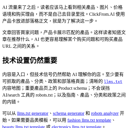
AI 流量来了之后，读者应该马上看到相关產品、图片、价格
语境和购买理由，而不是自己去目录里找。ClickFrom.AI 使用
产品卡放进部落格正文，就是为了解决这一步。
文章回答買家问题，产品卡展示匹配的產品。这样读者知道文
章在推荐什么，AI 也更容易理解某个购买问题和可购买產品
URL 之间的关系。
技术设置仍然重要
内容是入口，但技术信号仍然帮助 AI 理解你的店。至少要有
可抓取的產品、分类、政策和部落格頁面；清晰的
llms.txt
内容地图；重要產品页上的 Product schema；不会误挡
AI/search 工具的 robots.txt；以及指南、產品、分类和政策之间
的内链。
可以从
llms.txt generator
、
schema generator
和
robots analyzer
开
始。如果需要品类模板，可以用
fashion llms.txt template
、
beauty llms.txt template
或
electronics llms.txt template
。