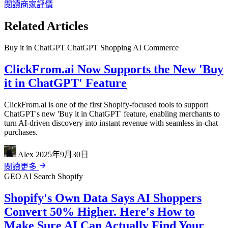
閱讀商家評價
Related Articles
Buy it in ChatGPT
ChatGPT Shopping
AI Commerce
ClickFrom.ai Now Supports the New 'Buy
it in ChatGPT' Feature
ClickFrom.ai is one of the first Shopify-focused tools to support
ChatGPT's new 'Buy it in ChatGPT' feature, enabling merchants to
turn AI-driven discovery into instant revenue with seamless in-chat
purchases.
Alex
2025年9月30日
閱讀更多
GEO
AI Search
Shopify
Shopify's Own Data Says AI Shoppers
Convert 50% Higher. Here's How to
Make Sure AI Can Actually Find Your