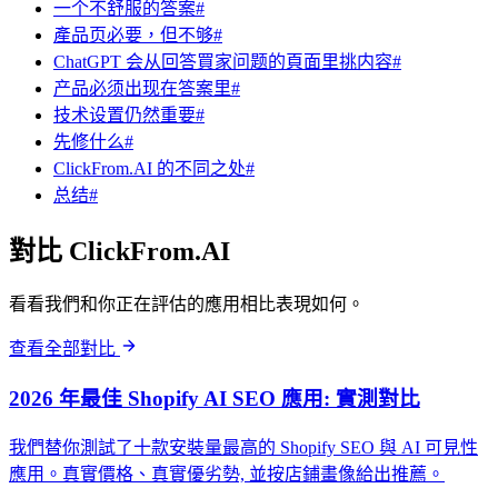
一个不舒服的答案#
產品页必要，但不够#
ChatGPT 会从回答買家问题的頁面里挑内容#
产品必须出现在答案里#
技术设置仍然重要#
先修什么#
ClickFrom.AI 的不同之处#
总结#
對比 ClickFrom.AI
看看我們和你正在評估的應用相比表現如何。
查看全部對比
2026 年最佳 Shopify AI SEO 應用: 實測對比
我們替你測試了十款安裝量最高的 Shopify SEO 與 AI 可見性
應用。真實價格、真實優劣勢, 並按店鋪畫像給出推薦。