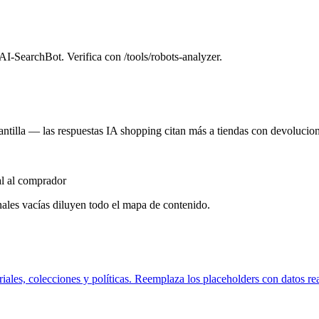
-SearchBot. Verifica con /tools/robots-analyzer.
ntilla — las respuestas IA shopping citan más a tiendas con devolucion
al al comprador
nales vacías diluyen todo el mapa de contenido.
riales, colecciones y políticas. Reemplaza los placeholders con datos rea