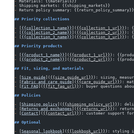
-
 Materials: {{materials}}
-
 Shipping markets: {{shipping_markets}}
-
 Return policy summary: {{return_policy_summary}}
## Priority collections
-
 [
{{collection_1_name}}
](
{{collection_1_url}}
): {
-
 [
{{collection_2_name}}
](
{{collection_2_url}}
): {
-
 [
{{collection_3_name}}
](
{{collection_3_url}}
): {
## Priority products
-
 [
{{product_1_name}}
](
{{product_1_url}}
): {{produ
-
 [
{{product_2_name}}
](
{{product_2_url}}
): {{produ
## Fit, sizing, and materials
-
 [
Size guide
](
{{size_guide_url}}
): sizing, measur
-
 [
Fabric and care guide
](
{{care_guide_url}}
): mat
-
 [
Fit FAQ
](
{{fit_faq_url}}
): buyer questions abou
## Policies
-
 [
Shipping policy
](
{{shipping_policy_url}}
): deli
-
 [
Returns and exchanges
](
{{returns_url}}
): return
-
 [
Contact
](
{{contact_url}}
): customer support for
## Optional
-
 [
Seasonal lookbook
](
{{lookbook_url}}
): styling i