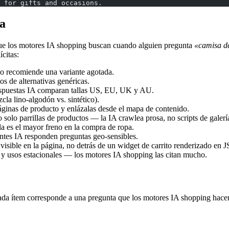
 for gifts and occasions.
la
ue los motores IA shopping buscan cuando alguien pregunta
«camisa de
ícitas:
no recomiende una variante agotada.
s de alternativas genéricas.
espuestas IA comparan tallas US, EU, UK y AU.
cla lino-algodón vs. sintético).
 páginas de producto y enlázalas desde el mapa de contenido.
 solo parrillas de productos — la IA crawlea prosa, no scripts de galerí
la es el mayor freno en la compra de ropa.
ntes IA responden preguntas geo-sensibles.
visible en la página, no detrás de un widget de carrito renderizado en J
n y usos estacionales — los motores IA shopping las citan mucho.
ada ítem corresponde a una pregunta que los motores IA shopping hace