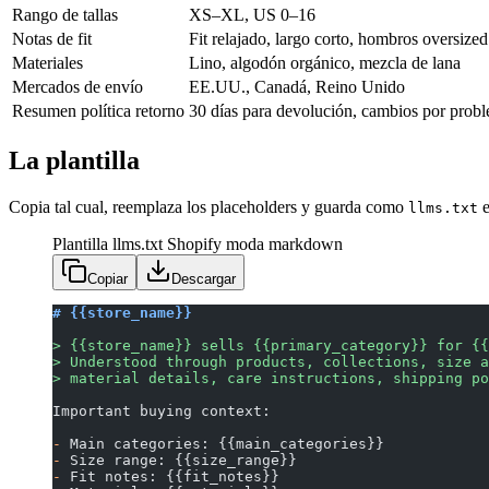
Rango de tallas
XS–XL, US 0–16
Notas de fit
Fit relajado, largo corto, hombros oversized
Materiales
Lino, algodón orgánico, mezcla de lana
Mercados de envío
EE.UU., Canadá, Reino Unido
Resumen política retorno
30 días para devolución, cambios por probl
La plantilla
Copia tal cual, reemplaza los placeholders y guarda como
e
llms.txt
Plantilla llms.txt Shopify moda
markdown
Copiar
Descargar
# {{store_name}}
> {{store_name}} sells {{primary_category}} for {{
> Understood through products, collections, size a
> material details, care instructions, shipping po
Important buying context:
-
 Main categories: {{main_categories}}
-
 Size range: {{size_range}}
-
 Fit notes: {{fit_notes}}