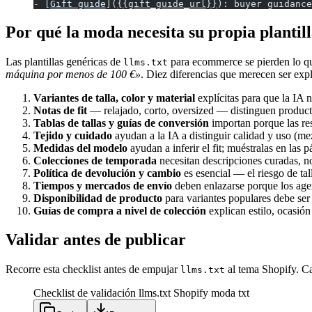
-
 [
Gift guide
](
{{gift_guide_url}}
): buyer guidance
Por qué la moda necesita su propia plantil
Las plantillas genéricas de
para ecommerce se pierden lo q
llms.txt
máquina por menos de 100 €»
. Diez diferencias que merecen ser expl
Variantes de talla, color y material
explícitas para que la IA 
Notas de fit
— relajado, corto, oversized — distinguen producto
Tablas de tallas y guías de conversión
importan porque las r
Tejido y cuidado
ayudan a la IA a distinguir calidad y uso (mez
Medidas del modelo
ayudan a inferir el fit; muéstralas en las
Colecciones de temporada
necesitan descripciones curadas, no
Política de devolución y cambio
es esencial — el riesgo de tal
Tiempos y mercados de envío
deben enlazarse porque los age
Disponibilidad de producto
para variantes populares debe ser 
Guías de compra a nivel de colección
explican estilo, ocasió
Validar antes de publicar
Recorre esta checklist antes de empujar
al tema Shopify. C
llms.txt
Checklist de validación llms.txt Shopify moda
txt