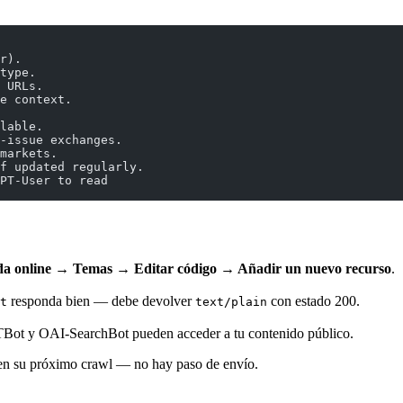
r).
type.
 URLs.
e context.
lable.
-issue exchanges.
markets.
f updated regularly.
PT-User to read
da online → Temas → Editar código → Añadir un nuevo recurso
.
responda bien — debe devolver
con estado 200.
t
text/plain
Bot y OAI-SearchBot pueden acceder a tu contenido público.
n su próximo crawl — no hay paso de envío.