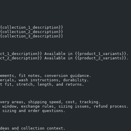
{collection_1_description}}
{collection_2_description}}
{collection_3_description}}
ct_1_description}} Available in {{product_1_variants}}. 
ct_2_description}} Available in {{product_2_variants}}. 
ements, fit notes, conversion guidance.
erials, wash instructions, durability.
t fit, stretch, length, and returns.
very areas, shipping speed, cost, tracking.
 window, exchange rules, sizing issues, refund process.
 sizing and order questions.
deas and collection context.