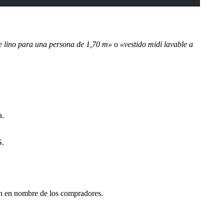
 lino para una persona de 1,70 m»
o
«vestido midi lavable a
a.
S.
n en nombre de los compradores.