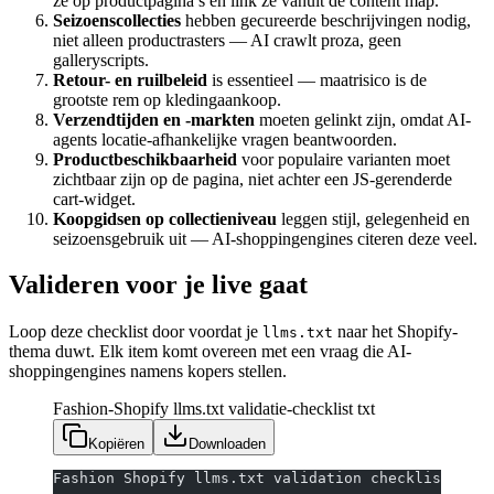
ze op productpagina’s en link ze vanuit de content map.
Seizoenscollecties
hebben gecureerde beschrijvingen nodig,
niet alleen productrasters — AI crawlt proza, geen
galleryscripts.
Retour- en ruilbeleid
is essentieel — maatrisico is de
grootste rem op kledingaankoop.
Verzendtijden en -markten
moeten gelinkt zijn, omdat AI-
agents locatie-afhankelijke vragen beantwoorden.
Productbeschikbaarheid
voor populaire varianten moet
zichtbaar zijn op de pagina, niet achter een JS-gerenderde
cart-widget.
Koopgidsen op collectieniveau
leggen stijl, gelegenheid en
seizoensgebruik uit — AI-shoppingengines citeren deze veel.
Valideren voor je live gaat
Loop deze checklist door voordat je
naar het Shopify-
llms.txt
thema duwt. Elk item komt overeen met een vraag die AI-
shoppingengines namens kopers stellen.
Fashion-Shopify llms.txt validatie-checklist
txt
Kopiëren
Downloaden
Fashion Shopify llms.txt validation checklist