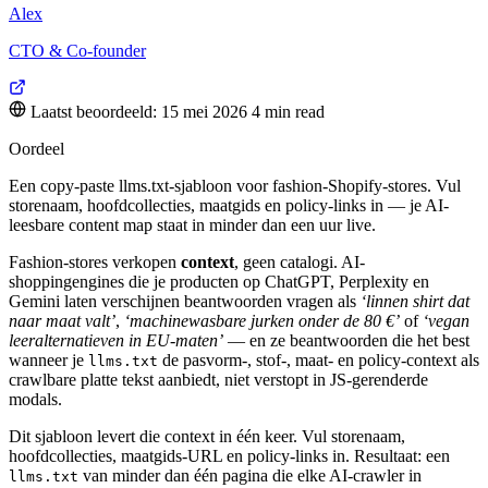
Alex
CTO & Co-founder
Laatst beoordeeld: 15 mei 2026
4 min read
Oordeel
Een copy-paste llms.txt-sjabloon voor fashion-Shopify-stores. Vul
storenaam, hoofdcollecties, maatgids en policy-links in — je AI-
leesbare content map staat in minder dan een uur live.
Fashion-stores verkopen
context
, geen catalogi. AI-
shoppingengines die je producten op ChatGPT, Perplexity en
Gemini laten verschijnen beantwoorden vragen als
‘linnen shirt dat
naar maat valt’
,
‘machinewasbare jurken onder de 80 €’
of
‘vegan
leeralternatieven in EU-maten’
— en ze beantwoorden die het best
wanneer je
de pasvorm-, stof-, maat- en policy-context als
llms.txt
crawlbare platte tekst aanbiedt, niet verstopt in JS-gerenderde
modals.
Dit sjabloon levert die context in één keer. Vul storenaam,
hoofdcollecties, maatgids-URL en policy-links in. Resultaat: een
van minder dan één pagina die elke AI-crawler in
llms.txt