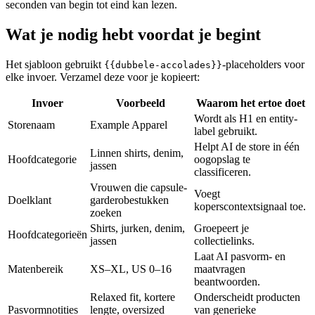
seconden van begin tot eind kan lezen.
Wat je nodig hebt voordat je begint
Het sjabloon gebruikt
-placeholders voor
{{dubbele-accolades}}
elke invoer. Verzamel deze voor je kopieert:
Invoer
Voorbeeld
Waarom het ertoe doet
Wordt als H1 en entity-
Storenaam
Example Apparel
label gebruikt.
Helpt AI de store in één
Linnen shirts, denim,
Hoofdcategorie
oogopslag te
jassen
classificeren.
Vrouwen die capsule-
Voegt
Doelklant
garderobestukken
koperscontextsignaal toe.
zoeken
Shirts, jurken, denim,
Groepeert je
Hoofdcategorieën
jassen
collectielinks.
Laat AI pasvorm- en
Matenbereik
XS–XL, US 0–16
maatvragen
beantwoorden.
Relaxed fit, kortere
Onderscheidt producten
Pasvormnotities
lengte, oversized
van generieke