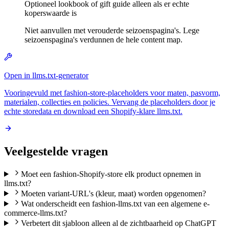
Optioneel lookbook of gift guide alleen als er echte
koperswaarde is
Niet aanvullen met verouderde seizoenspagina's. Lege
seizoenspagina's verdunnen de hele content map.
Open in llms.txt-generator
Vooringevuld met fashion-store-placeholders voor maten, pasvorm,
materialen, collecties en policies. Vervang de placeholders door je
echte storedata en download een Shopify-klare llms.txt.
Veelgestelde vragen
Moet een fashion-Shopify-store elk product opnemen in
llms.txt?
Moeten variant-URL's (kleur, maat) worden opgenomen?
Wat onderscheidt een fashion-llms.txt van een algemene e-
commerce-llms.txt?
Verbetert dit sjabloon alleen al de zichtbaarheid op ChatGPT