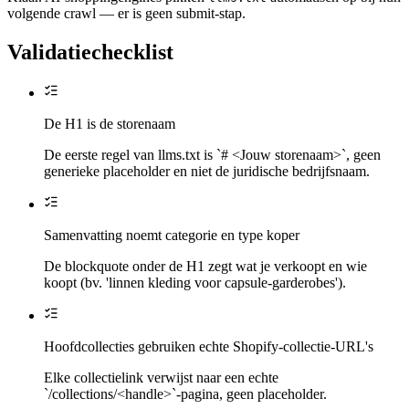
volgende crawl — er is geen submit-stap.
Validatiechecklist
De H1 is de storenaam
De eerste regel van llms.txt is `# <Jouw storenaam>`, geen
generieke placeholder en niet de juridische bedrijfsnaam.
Samenvatting noemt categorie en type koper
De blockquote onder de H1 zegt wat je verkoopt en wie
koopt (bv. 'linnen kleding voor capsule-garderobes').
Hoofdcollecties gebruiken echte Shopify-collectie-URL's
Elke collectielink verwijst naar een echte
`/collections/<handle>`-pagina, geen placeholder.