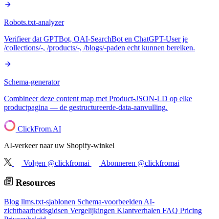
Robots.txt-analyzer
Verifieer dat GPTBot, OAI-SearchBot en ChatGPT-User je
/collections/-, /products/-, /blogs/-paden echt kunnen bereiken.
Schema-generator
Combineer deze content map met Product-JSON-LD op elke
productpagina — de gestructureerde-data-aanvulling.
ClickFrom.
AI
AI-verkeer naar uw Shopify-winkel
Volgen @clickfromai
Abonneren @clickfromai
Resources
Blog
llms.txt-sjablonen
Schema-voorbeelden
AI-
zichtbaarheidsgidsen
Vergelijkingen
Klantverhalen
FAQ
Pricing