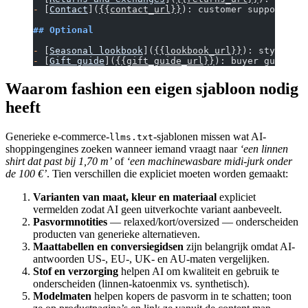
-
 [
Contact
](
{{contact_url}}
): customer support for
## Optional
-
 [
Seasonal lookbook
](
{{lookbook_url}}
): styling i
-
 [
Gift guide
](
{{gift_guide_url}}
): buyer guidance
Waarom fashion een eigen sjabloon nodig
heeft
Generieke e-commerce-
-sjablonen missen wat AI-
llms.txt
shoppingengines zoeken wanneer iemand vraagt naar
‘een linnen
shirt dat past bij 1,70 m’
of
‘een machinewasbare midi-jurk onder
de 100 €’
. Tien verschillen die expliciet moeten worden gemaakt:
Varianten van maat, kleur en materiaal
expliciet
vermelden zodat AI geen uitverkochte variant aanbeveelt.
Pasvormnotities
— relaxed/kort/oversized — onderscheiden
producten van generieke alternatieven.
Maattabellen en conversiegidsen
zijn belangrijk omdat AI-
antwoorden US-, EU-, UK- en AU-maten vergelijken.
Stof en verzorging
helpen AI om kwaliteit en gebruik te
onderscheiden (linnen-katoenmix vs. synthetisch).
Modelmaten
helpen kopers de pasvorm in te schatten; toon