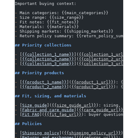
Important buying context:
-
 Main categories: {{main_categories}}
-
 Size range: {{size_range}}
-
 Fit notes: {{fit_notes}}
-
 Materials: {{materials}}
-
 Shipping markets: {{shipping_markets}}
-
 Return policy summary: {{return_policy_summary}}
## Priority collections
-
 [
{{collection_1_name}}
](
{{collection_1_url}}
): {
-
 [
{{collection_2_name}}
](
{{collection_2_url}}
): {
-
 [
{{collection_3_name}}
](
{{collection_3_url}}
): {
## Priority products
-
 [
{{product_1_name}}
](
{{product_1_url}}
): {{produ
-
 [
{{product_2_name}}
](
{{product_2_url}}
): {{produ
## Fit, sizing, and materials
-
 [
Size guide
](
{{size_guide_url}}
): sizing, measur
-
 [
Fabric and care guide
](
{{care_guide_url}}
): mat
-
 [
Fit FAQ
](
{{fit_faq_url}}
): buyer questions abou
## Policies
-
 [
Shipping policy
](
{{shipping_policy_url}}
): deli
-
 [
Returns and exchanges
](
{{returns_url}}
): return