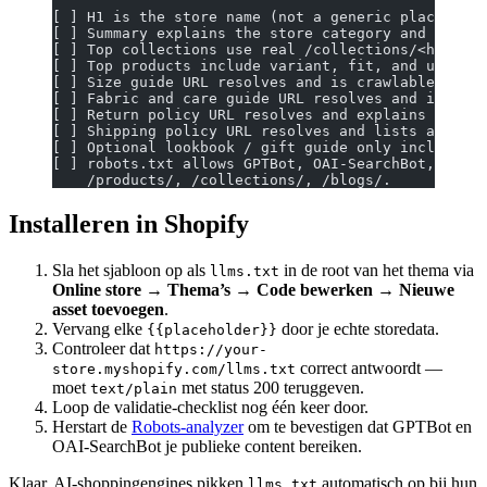
[ ] H1 is the store name (not a generic placeholde
[ ] Summary explains the store category and buyer 
[ ] Top collections use real /collections/<handle>
[ ] Top products include variant, fit, and use-cas
[ ] Size guide URL resolves and is crawlable.
[ ] Fabric and care guide URL resolves and is craw
[ ] Return policy URL resolves and explains sizing
[ ] Shipping policy URL resolves and lists actual 
[ ] Optional lookbook / gift guide only included i
[ ] robots.txt allows GPTBot, OAI-SearchBot, ChatG
    /products/, /collections/, /blogs/.
Installeren in Shopify
Sla het sjabloon op als
in de root van het thema via
llms.txt
Online store → Thema’s → Code bewerken → Nieuwe
asset toevoegen
.
Vervang elke
door je echte storedata.
{{placeholder}}
Controleer dat
https://your-
correct antwoordt —
store.myshopify.com/llms.txt
moet
met status 200 teruggeven.
text/plain
Loop de validatie-checklist nog één keer door.
Herstart de
Robots-analyzer
om te bevestigen dat GPTBot en
OAI-SearchBot je publieke content bereiken.
Klaar. AI-shoppingengines pikken
automatisch op bij hun
llms.txt