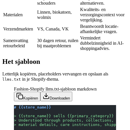
schouders
alternatieven.
Kwaliteits- en
Linnen, biokatoen,
Materialen
verzorgingscontext voor
wolmix
vergelijking.
Beantwoordt locatie-
Verzendmarkten
VS, Canada, VK
afhankelijke vragen.
Vermindert
Samenvatting
30 dagen retour, ruilen
dubbelzinnigheid in AI-
retourbeleid
bij maatproblemen
shoppingadvies.
Het sjabloon
Letterlijk kopiëren, placeholders vervangen en opslaan als
in je Shopify-thema.
llms.txt
Fashion-Shopify llms.txt-sjabloon
markdown
Kopiëren
Downloaden
# {{store_name}}
> {{store_name}} sells {{primary_category}} for {{
> Understood through products, collections, size a
> material details, care instructions, shipping po