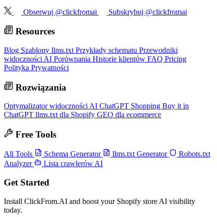
Obserwuj @clickfromai
Subskrybuj @clickfromai
Resources
Blog
Szablony llms.txt
Przykłady schematu
Przewodniki
widoczności AI
Porównania
Historie klientów
FAQ
Pricing
Polityka Prywatności
Rozwiązania
Optymalizator widoczności AI
ChatGPT Shopping
Buy it in
ChatGPT
llms.txt dla Shopify
GEO dla ecommerce
Free Tools
All Tools
Schema Generator
llms.txt Generator
Robots.txt
Analyzer
Lista crawlerów AI
Get Started
Install ClickFrom.AI and boost your Shopify store AI visibility
today.